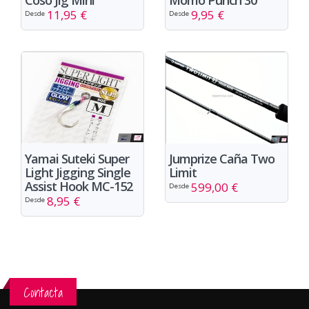
Coso Jig Mini
Momo Punch 30
11,95 €
9,95 €
Desde
Desde
Yamai Suteki Super
Jumprize Caña Two
Light Jigging Single
Limit
Assist Hook MC-152
599,00 €
Desde
8,95 €
Desde
Contacta