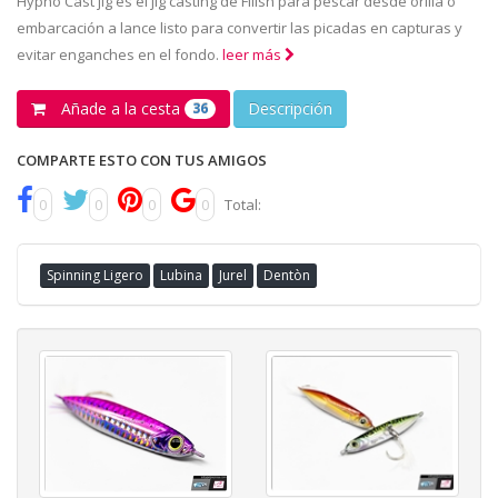
Hypno Cast jig es el jig casting de Fiiish para pescar desde orilla o
embarcación a lance listo para convertir las picadas en capturas y
evitar enganches en el fondo.
leer más
Añade a la cesta
Descripción
36
COMPARTE ESTO CON TUS AMIGOS
0
0
0
0
Total:
Spinning Ligero
Lubina
Jurel
Dentòn