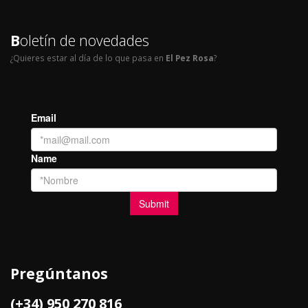
B
oletín de novedades
¿Quieres estar al día de lo que pasa en
El Pez Rosa
?
Pregúntanos
(+34) 950 270 816