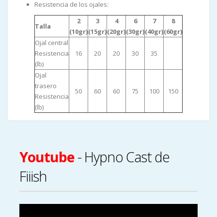
Resistencia de los ojales:
2
3
4
6
7
8
Talla
(10gr)
(15gr)
(20gr)
(30gr)
(40gr)
(60gr)
Ojal central
Resistencia
16
20
20
30
35
(lb)
Ojal
trasero
50
60
60
75
100
150
Resistencia
(lb)
Youtube
- Hypno Cast de
Fiiish