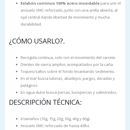
Eslabón continuo 100% acero inoxidable
para unir el
anzuelo VMC reforzado, junto con una anilla abierta, al
ojal central dando libertad de movimiento y mucha
durabilidad.
¿CÓMO USARLO?.
Recogida continua, solo con el movimiento del carrete.
Dientes de sierra amplios acompañados por la caña.
Toques/saltos sobre el fondo levantando sedimento.
En el mar busca lubinas, abadejos, pargos, doradas y
pelágicos.
En agua dulce busca percas, luciopercas y salmónidos.
DESCRIPCIÓN TÉCNICA:
6 tamaños (10g, 15g, 20g, 30g, 40g y 60g).
Anzuelo VMC reforzado de hasta 43lbs.