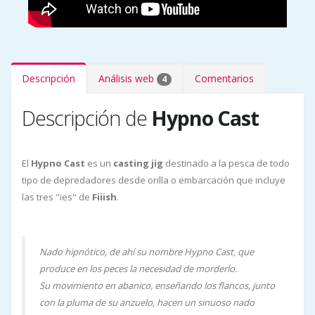
Descripción
Análisis web
Comentarios
4
Descripción de
Hypno Cast
El
Hypno Cast
es un
casting jig
destinado a la pesca de todo
tipo de depredadores desde orilla o embarcación que incluye
las tres "ies" de
Fiiish
.
Nado hipnótico, de ahí su nombre Hypno Cast, que
produce en los peces la necesidad de morderlo.
Su movimiento en abanico, enseñando los flancos, junto
con la pluma de su anzuelo, hacen un sinuoso nado