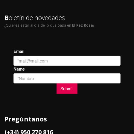
B
oletín de novedades
¿Quieres estar al día de lo que pasa en
El Pez Rosa
?
Pregúntanos
(+34) 950 270 816