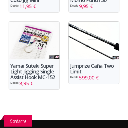
Coso Jig Mini
Momo Punch 30
11,95 €
9,95 €
Desde
Desde
Yamai Suteki Super
Jumprize Caña Two
Light Jigging Single
Limit
Assist Hook MC-152
599,00 €
Desde
8,95 €
Desde
Contacta