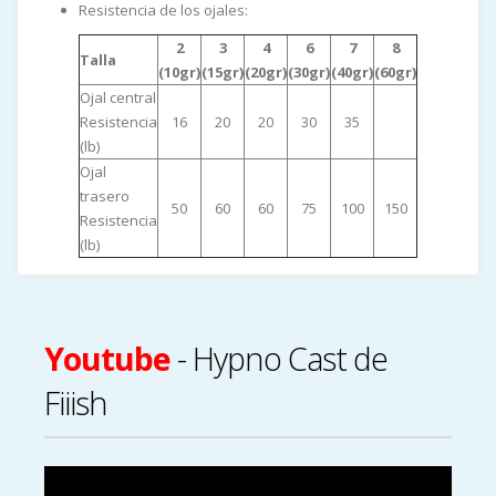
Resistencia de los ojales:
2
3
4
6
7
8
Talla
(10gr)
(15gr)
(20gr)
(30gr)
(40gr)
(60gr)
Ojal central
Resistencia
16
20
20
30
35
(lb)
Ojal
trasero
50
60
60
75
100
150
Resistencia
(lb)
Youtube
- Hypno Cast de
Fiiish