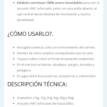
Eslabón continuo 100% acero inoxidable
para unir el
anzuelo VMC reforzado, junto con una anilla abierta, al
ojal central dando libertad de movimiento y mucha
durabilidad.
¿CÓMO USARLO?.
Recogida continua, solo con el movimiento del carrete.
Dientes de sierra amplios acompañados por la caña.
Toques/saltos sobre el fondo levantando sedimento.
En el mar busca lubinas, abadejos, pargos, doradas y
pelágicos.
En agua dulce busca percas, luciopercas y salmónidos.
DESCRIPCIÓN TÉCNICA:
6 tamaños (10g, 15g, 20g, 30g, 40g y 60g).
Anzuelo VMC reforzado de hasta 43lbs.