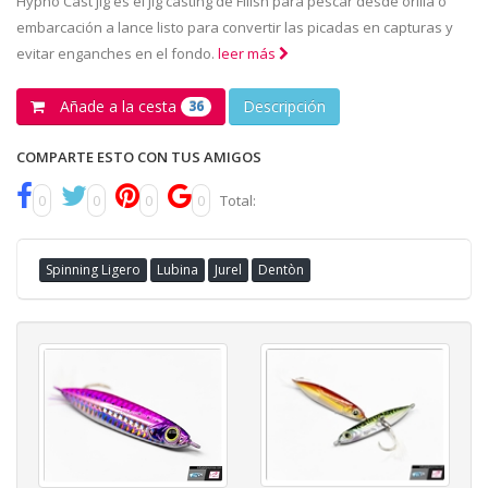
Hypno Cast jig es el jig casting de Fiiish para pescar desde orilla o
embarcación a lance listo para convertir las picadas en capturas y
evitar enganches en el fondo.
leer más
Añade a la cesta
Descripción
36
COMPARTE ESTO CON TUS AMIGOS
0
0
0
0
Total:
Spinning Ligero
Lubina
Jurel
Dentòn