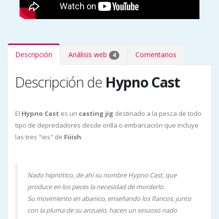
Descripción
Análisis web
Comentarios
4
Descripción de
Hypno Cast
El
Hypno Cast
es un
casting jig
destinado a la pesca de todo
tipo de depredadores desde orilla o embarcación que incluye
las tres "ies" de
Fiiish
.
Nado hipnótico, de ahí su nombre Hypno Cast, que
produce en los peces la necesidad de morderlo.
Su movimiento en abanico, enseñando los flancos, junto
con la pluma de su anzuelo, hacen un sinuoso nado