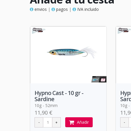
envios
|
pagos
|
IVA incluido
Hypno Cast - 10 gr -
Hypn
Sardine
Sar
10g - 52mm
10g 
11,90 €
11,9
Añadir