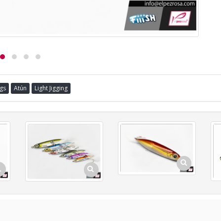
igs
Atún
Light Jigging