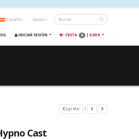
Español
Ayuda
LOG
INICIAR SESIÓN
CESTA
|
0,00 €
0
|
Jigs Mar
Hypno Cast