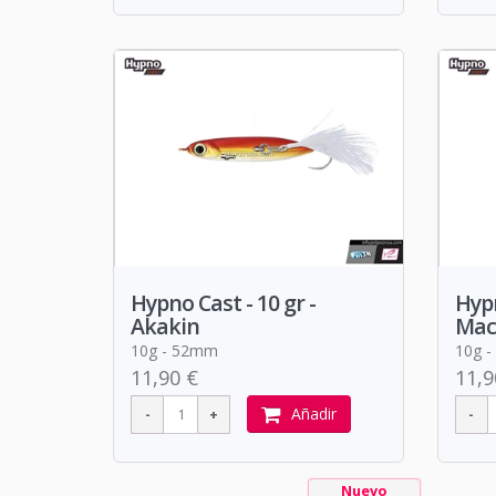
Hypno Cast - 10 gr -
Hypn
Akakin
Mac
10g - 52mm
10g 
11,90 €
11,9
Añadir
Nuevo