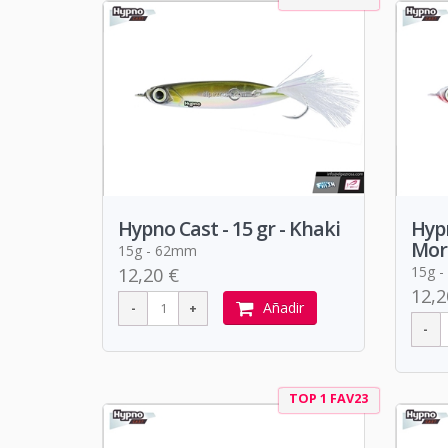
Hypno Cast - 15 gr - Khaki
Hypn
Mor
15g - 62mm
15g 
12,20 €
12,2
Añadir
TOP 1 FAV23