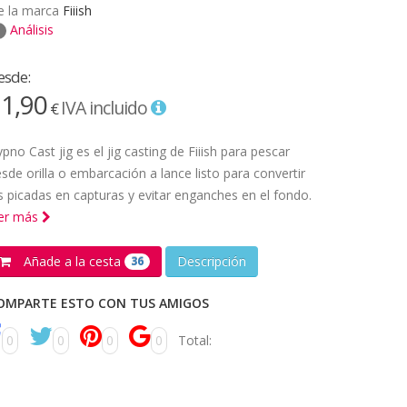
e la marca
Fiiish
Análisis
esde:
1,90
IVA incluido
€
pno Cast jig es el jig casting de Fiiish para pescar
sde orilla o embarcación a lance listo para convertir
s picadas en capturas y evitar enganches en el fondo.
eer más
Añade a la cesta
Descripción
36
OMPARTE ESTO CON TUS AMIGOS
0
0
0
0
Total: