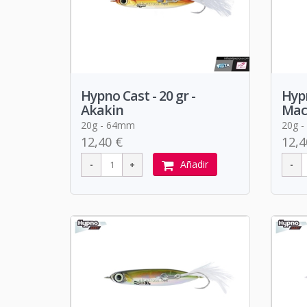
Hypno Cast - 20 gr -
Hypn
Akakin
Mac
20g - 64mm
20g 
12,40 €
12,4
Añadir