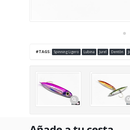
#TAGS:
Spinning Ligero
Lubina
Jurel
Dentòn
J
Añade a tu cesta