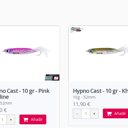
o Cast - 10 gr - Pink
Hypno Cast - 10 gr - K
dine
10g - 52mm
- 52mm
11,90 €
0 €
Añadir
Añadir