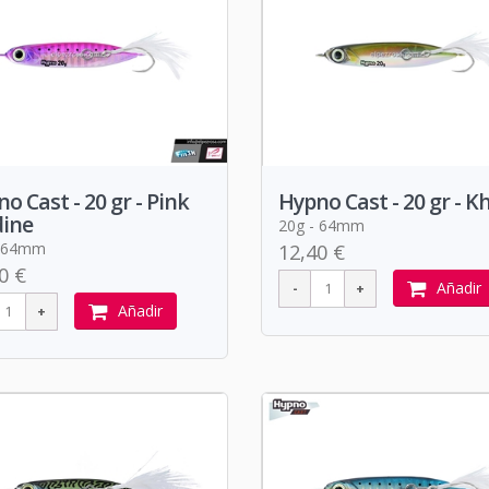
o Cast - 20 gr - Pink
Hypno Cast - 20 gr - K
dine
20g - 64mm
- 64mm
12,40 €
0 €
Añadir
Añadir