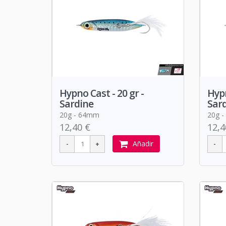
Hypno Cast - 20 gr -
Hypn
Sardine
Sar
20g - 64mm
20g 
12,40 €
12,4
Añadir