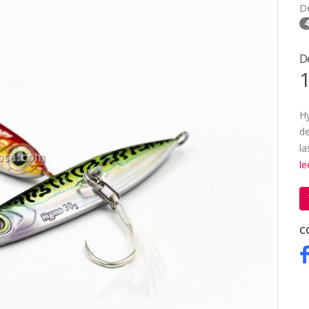
D
4
D
1
Hy
de
la
l
C