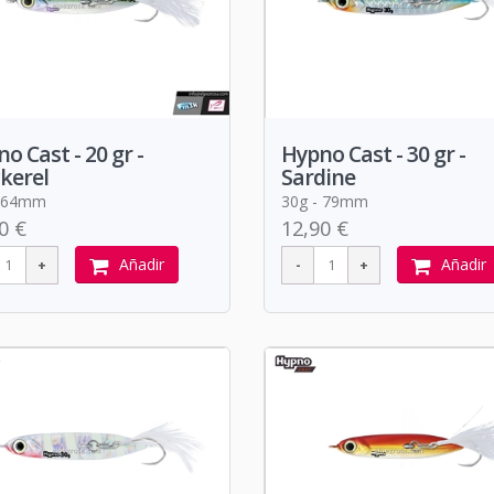
o Cast - 20 gr -
Hypno Cast - 30 gr -
kerel
Sardine
- 64mm
30g - 79mm
0 €
12,90 €
Añadir
Añadir