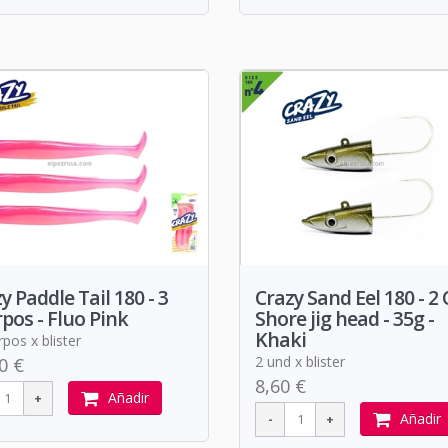
y Paddle Tail 180 - 3
Crazy Sand Eel 180 - 2 
pos - Fluo Pink
Shore jig head - 35g -
Khaki
pos x blister
2 und x blister
0 €
8,60 €
Añadir
Añadir