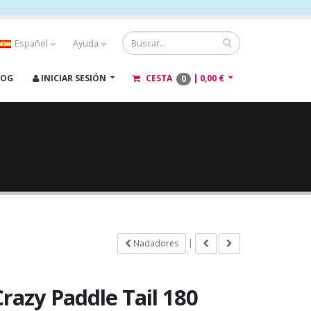
Español
Ayuda
LOG
INICIAR SESIÓN
CESTA
|
0,00 €
0
|
Nadadores
Crazy Paddle Tail 180