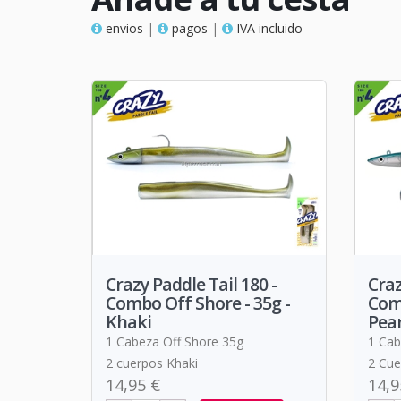
envios
|
pagos
|
IVA incluido
Crazy Paddle Tail 180 -
Craz
Combo Off Shore - 35g -
Comb
Khaki
Pear
1 Cabeza Off Shore 35g
1 Cab
2 cuerpos Khaki
2 Cue
14,95 €
14,9