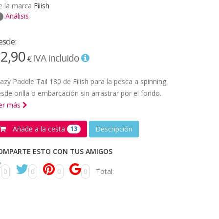
e la marca
Fiiish
Análisis
esde:
2,90
IVA incluido
€
azy Paddle Tail 180 de Fiiish para la pesca a spinning
sde orilla o embarcación sin arrastrar por el fondo.
eer más
Añade a la cesta
Descripción
13
OMPARTE ESTO CON TUS AMIGOS
0
0
0
0
Total: