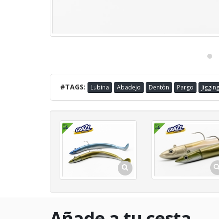
#TAGS:
Lubina
Abadejo
Dentòn
Pargo
Jiggin
Añade a tu cesta