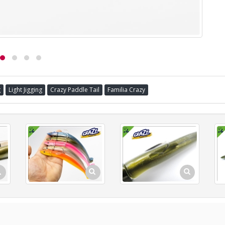
g
Light Jigging
Crazy Paddle Tail
Familia Crazy