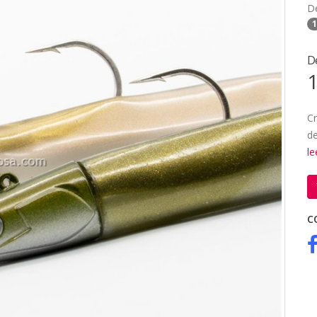
D
1
D
1
Cr
de
l
C