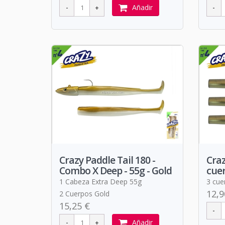
Añadir
Crazy Paddle Tail 180 -
Craz
Combo X Deep - 55g - Gold
cuer
1 Cabeza Extra Deep 55g
3 cuer
12,9
2 Cuerpos Gold
15,25 €
Añadir