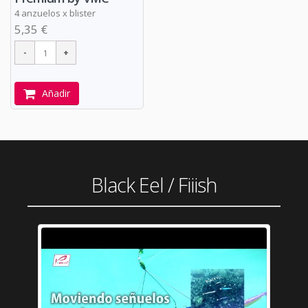
4 anzuelos x blister
5,35 €
Añadir
Black Eel / Fiiish