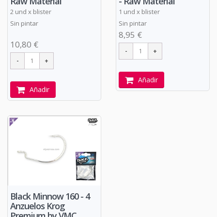
Raw Material
- Raw Material
2 und x blister
1 und x blister
Sin pintar
Sin pintar
8,95 €
10,80 €
Añadir
Añadir
Black Minnow 160 - 4
Anzuelos Krog
Premium by VMC