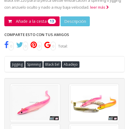
Black Eel 220 para la pesca desde embarcación a spinning o jigging
con anzuelo oculto y nado a muy baja velocidad.
leer más
Añade a la cesta
Descripción
13
COMPARTE ESTO CON TUS AMIGOS
0
0
0
0
Total:
Jigging
Spinning
Black Eel
Abadejo