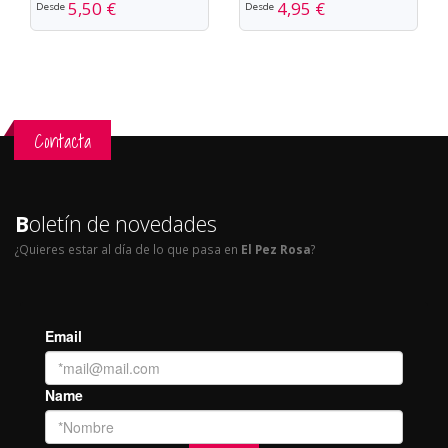
4,95 €
5,50 €
Desde
Desde
Contacta
B
oletín de novedades
¿Quieres estar al día de lo que pasa en
El Pez Rosa
?