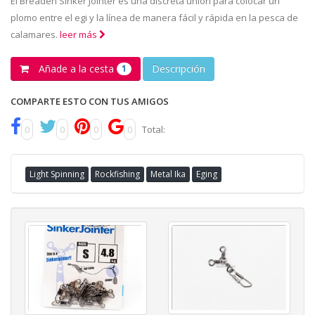
El Breaden Sinker Jointer es una discreta unión para colocar un
plomo entre el egi y la línea de manera fácil y rápida en la pesca de
calamares.
leer más
Añade a la cesta
Descripción
1
COMPARTE ESTO CON TUS AMIGOS
0
0
0
0
Total:
Light Spinning
Rockfishing
Metal Ika
Eging