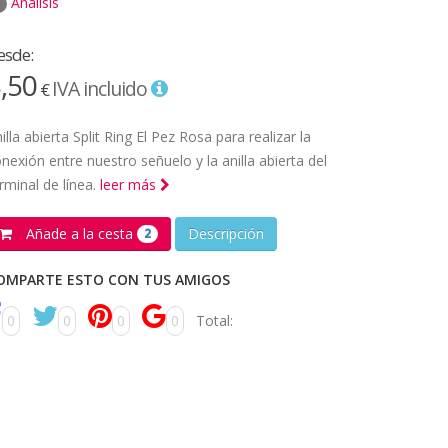
Análisis
esde:
,50
IVA incluido
€
illa abierta Split Ring El Pez Rosa para realizar la
nexión entre nuestro señuelo y la anilla abierta del
rminal de línea.
leer más
Añade a la cesta
Descripción
2
OMPARTE ESTO CON TUS AMIGOS
0
0
0
0
Total: