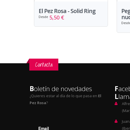
El Pez Rosa - Solid Ring
Pe
nud
5,50 €
Desde
Desd
Contacta
B
oletín de novedades
F
ace
L
lam
¿Quieres estar al día de lo que pasa en
El
Pez Rosa
?
Alfr
(Mar,
Juan
(Iber