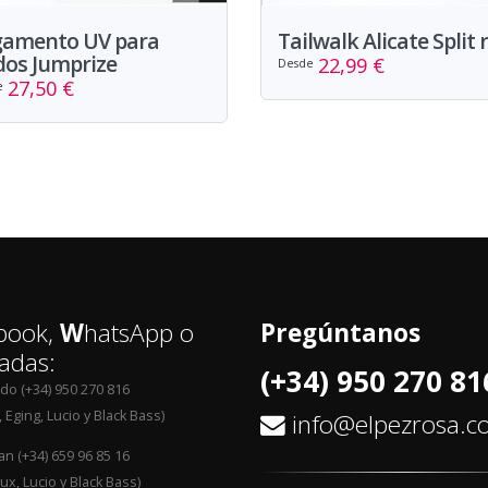
gamento UV para
Tailwalk Alicate Split 
os Jumprize
22,99 €
Desde
27,50 €
e
book,
W
hatsApp o
Pregúntanos
adas:
(+34) 950 270 81
edo (+34) 950 270 816
 Eging, Lucio y Black Bass)
info@elpezrosa.
an (+34) 659 96 85 16
ux, Lucio y Black Bass)