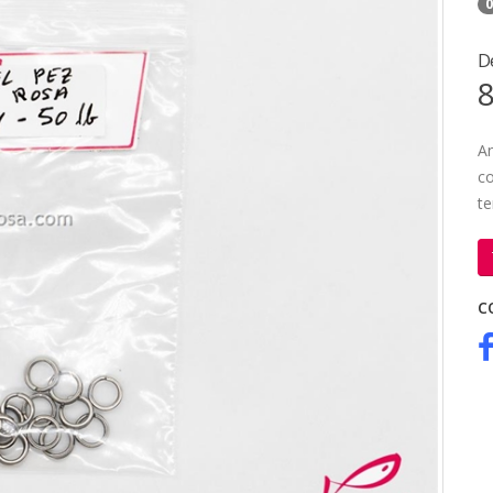
0
D
8
An
co
te
C