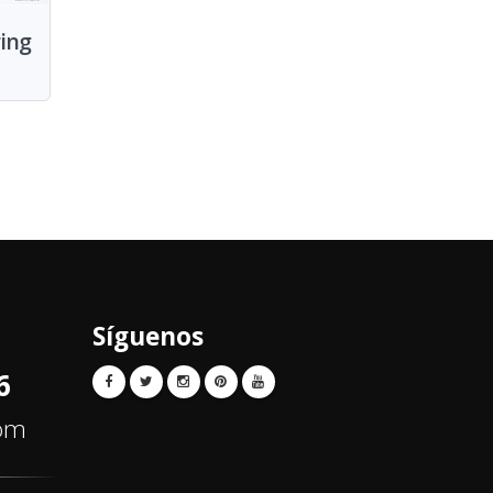
ring
Síguenos
6
com