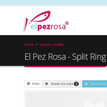
Home
Grapas y Anillas
El Pez Rosa - Split Ring
2
Añade a la cesta
Ficha
Descripción