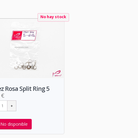
No hay stock
ez Rosa Split Ring 5
 €
No disponible