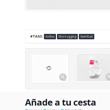
#TAGS:
Anillas
Shore jigging
Swimbait
Añade a tu cesta