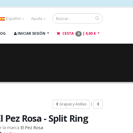
Español
Ayuda
LOG
INICIAR SESIÓN
CESTA
|
0,00 €
0
|
Grapas y Anillas
l Pez Rosa - Split Ring
e la marca
El Pez Rosa