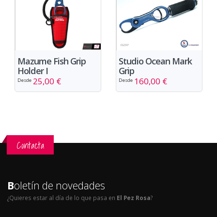
Mazume Fish Grip
Studio Ocean Mark
Holder I
Grip
25,00 €
160,00 €
Desde
Desde
Contacta
B
oletín de novedades
¿Quieres estar al día de lo que pasa en
El Pez Rosa
?