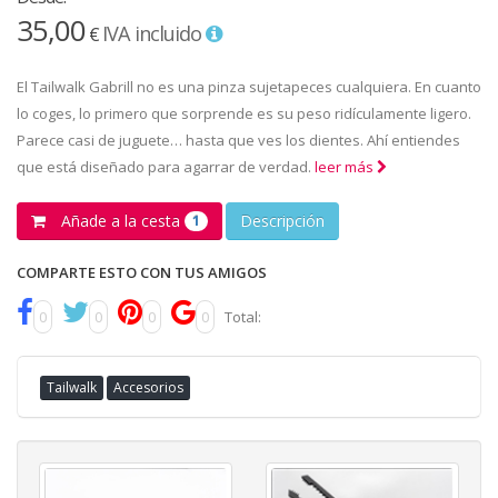
35,00
IVA incluido
€
El Tailwalk Gabrill no es una pinza sujetapeces cualquiera. En cuanto
lo coges, lo primero que sorprende es su peso ridículamente ligero.
Parece casi de juguete… hasta que ves los dientes. Ahí entiendes
que está diseñado para agarrar de verdad.
leer más
Añade a la cesta
Descripción
1
COMPARTE ESTO CON TUS AMIGOS
0
0
0
0
Total:
Tailwalk
Accesorios