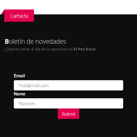
Contacta
B
oletín de novedades
¿Quieres estar al día de lo que pasa en
El Pez Rosa
?