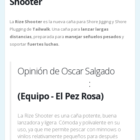
Shooter
La
Rize
Shooter
es la nueva caña para Shore Jigging y Shore
Plugging de
Tailwalk
. Una caña para
lanzar largas
distancias
, preparada para
manejar señuelos pesados
y
soportar
fuertes luchas.
Opinión de Oscar Salgado
:
@samita_fishingteam
(Equipo - El Pez Rosa)
La Rize Shooter es una caña potente, buena
lanzadora y ligera. Cómoda y polivalente en su
uso, ya que me permite pescar con minnows o
vinilos relativamente pequeños para después