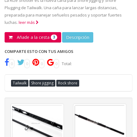
La Rize Shooter es la nueva caña para Shore Jigging y Shore
Plugging de Tailwalk. Una caña para lanzar largas distancias,
preparada para manejar señuelos pesados y soportar fuertes
luchas.
leer más
Añade a la cesta
Descripción
3
COMPARTE ESTO CON TUS AMIGOS
0
0
0
0
Total:
Tailwalk
Shore jigging
Rock shore