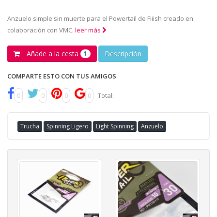
Anzuelo simple sin muerte para el Powertail de Fiiish creado en
colaboración con VMC.
leer más
Añade a la cesta
Descripción
1
COMPARTE ESTO CON TUS AMIGOS
0
0
0
0
Total:
Trucha
Spinning Ligero
Light Spinning
Anzuelo