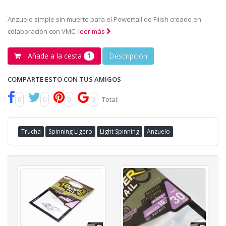
Anzuelo simple sin muerte para el Powertail de Fiiish creado en
colaboración con VMC.
leer más
Añade a la cesta
Descripción
1
COMPARTE ESTO CON TUS AMIGOS
0
0
0
0
Total:
Trucha
Spinning Ligero
Light Spinning
Anzuelo