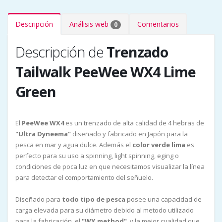
Descripción
Análisis web
Comentarios
0
Descripción de
Trenzado
Tailwalk PeeWee WX4 Lime
Green
El
PeeWee WX4
es un trenzado de alta calidad de 4 hebras de
"Ultra Dyneema"
diseñado y fabricado en Japón para la
pesca en mar y agua dulce. Además el
color verde lima
es
perfecto para su uso a spinning, light spinning, eging o
condiciones de poca luz en que necesitamos visualizar la línea
para detectar el comportamiento del señuelo.
Diseñado para
todo tipo de pesca
posee una capacidad de
carga elevada para su diámetro debido al metodo utilizado
para la fabricación, el
"WX method"
, y la mejor cualidad que