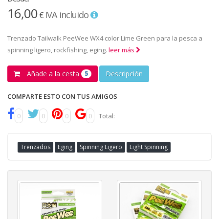
16,00
IVA incluido
€
Trenzado Tailwalk PeeWee WX4 color Lime Green para la pesca a
spinning ligero, rockfishing, eging.
leer más
Añade a la cesta
Descripción
5
COMPARTE ESTO CON TUS AMIGOS
0
0
0
0
Total:
Trenzados
Eging
Spinning Ligero
Light Spinning