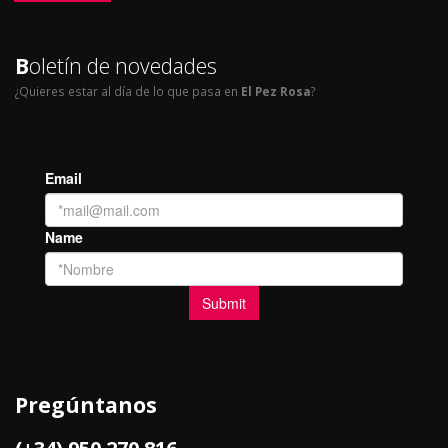
B
oletín de novedades
¿Quieres estar al día de lo que pasa en
El Pez Rosa
?
Pregúntanos