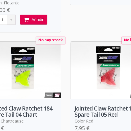
n: Flotante
00 €
Añadir
No hay stock
No 
ted Claw Ratchet 184
Jointed Claw Ratchet 
e Tail 04 Chart
Spare Tail 05 Red
 Chartreause
Color Red
 €
7,95 €