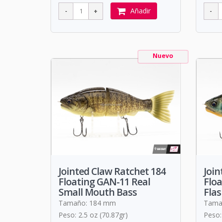
Añadir
Nuevo
Jointed Claw Ratchet 184
Join
Floating GAN-11 Real
Floa
Small Mouth Bass
Flas
Tamaño: 184 mm
Tama
Peso: 2.5 oz (70.87gr)
Peso: