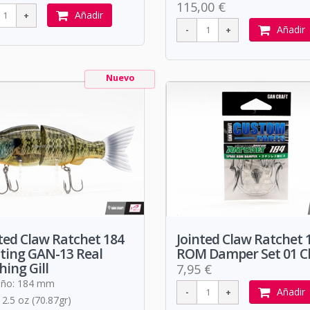
115,00 €
Añadir
Añadir
Nuevo
ted Claw Ratchet 184
Jointed Claw Ratchet 
ting GAN-13 Real
ROM Damper Set 01 C
hing Gill
7,95 €
ño: 184 mm
Añadir
 2.5 oz (70.87gr)