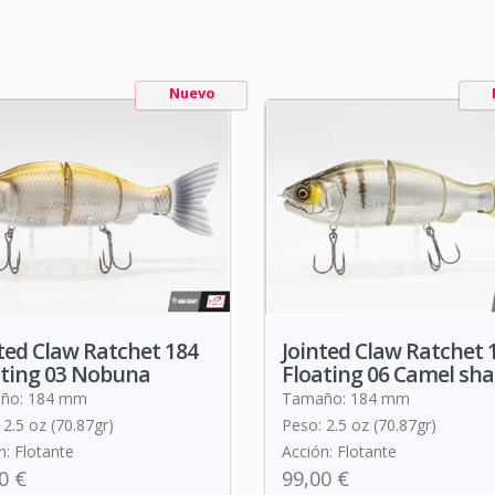
Nuevo
ted Claw Ratchet 184
Jointed Claw Ratchet 
ating 03 Nobuna
Floating 06 Camel sh
ño: 184 mm
Tamaño: 184 mm
 2.5 oz (70.87gr)
Peso: 2.5 oz (70.87gr)
n: Flotante
Acción: Flotante
0 €
99,00 €