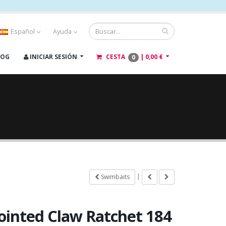
Español
Ayuda
LOG
INICIAR SESIÓN
CESTA
|
0,00 €
0
|
Swimbaits
Jointed Claw Ratchet 184