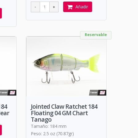
Añadir
Reservable
184
Jointed Claw Ratchet 184
lear
Floating 04 GM Chart
Tanago
Tamaño: 184 mm
Peso: 2.5 oz (70.87gr)