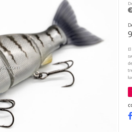
D
2
D
9
El
sw
de
tr
lu
C