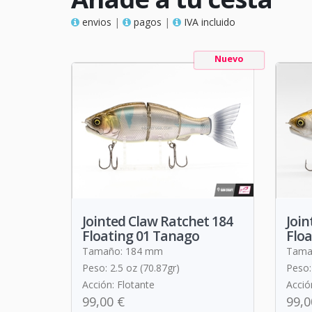
envios
|
pagos
|
IVA incluido
Nuevo
Jointed Claw Ratchet 184
Join
Floating 01 Tanago
Flo
Tamaño: 184 mm
Tama
Peso: 2.5 oz (70.87gr)
Peso:
Acción: Flotante
Acció
99,00 €
99,0