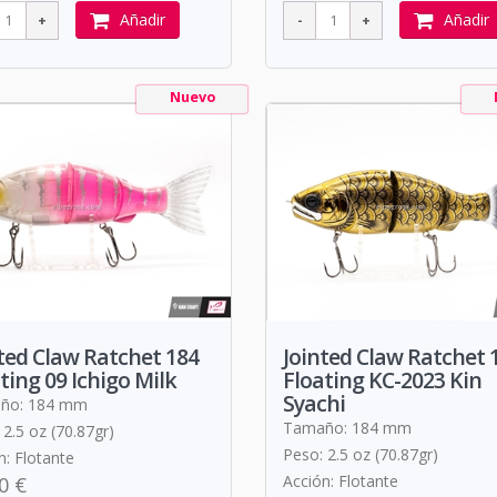
Añadir
Añadir
Nuevo
ted Claw Ratchet 184
Jointed Claw Ratchet 
ting 09 Ichigo Milk
Floating KC-2023 Kin
Syachi
ño: 184 mm
Tamaño: 184 mm
 2.5 oz (70.87gr)
Peso: 2.5 oz (70.87gr)
n: Flotante
Acción: Flotante
0 €