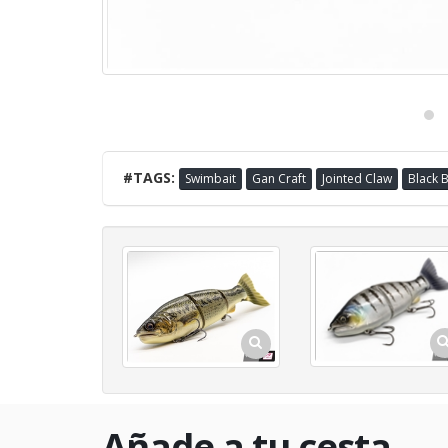
#TAGS:
Swimbait
Gan Craft
Jointed Claw
Black 
Añade a tu cesta