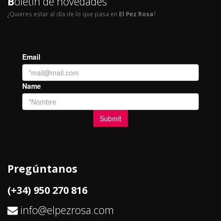
B
oletín de novedades
¿Quieres estar al día de lo que pasa en
El Pez Rosa
?
Pregúntanos
(+34) 950 270 816
info@elpezrosa.com