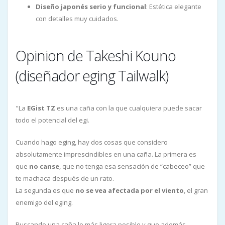
Diseño japonés serio y funcional
: Estética elegante
con detalles muy cuidados.
Opinion de Takeshi Kouno
(diseñador eging Tailwalk)
"La
EGist TZ
es una caña con la que cualquiera puede sacar
todo el potencial del egi.
Cuando hago eging, hay dos cosas que considero
absolutamente imprescindibles en una caña. La primera es
que
no canse
, que no tenga esa sensación de “cabeceo” que
te machaca después de un rato.
La segunda es que
no se vea afectada por el viento
, el gran
enemigo del eging.
Buscando una caña lo más ligera posible y que además