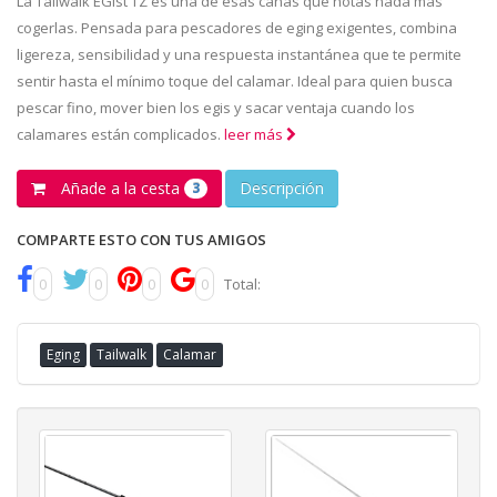
La Tailwalk EGist TZ es una de esas cañas que notas nada más
cogerlas. Pensada para pescadores de eging exigentes, combina
ligereza, sensibilidad y una respuesta instantánea que te permite
sentir hasta el mínimo toque del calamar. Ideal para quien busca
pescar fino, mover bien los egis y sacar ventaja cuando los
calamares están complicados.
leer más
Añade a la cesta
Descripción
3
COMPARTE ESTO CON TUS AMIGOS
0
0
0
0
Total:
Eging
Tailwalk
Calamar