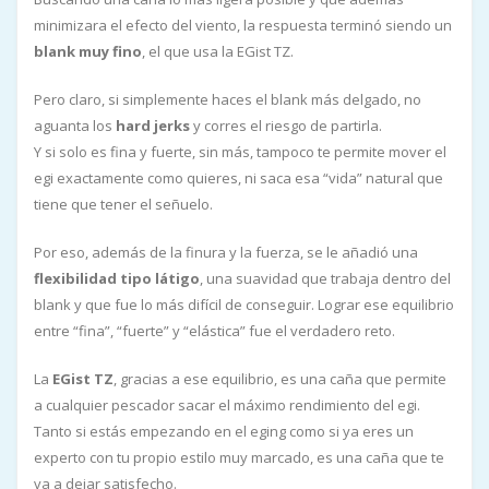
minimizara el efecto del viento, la respuesta terminó siendo un
blank muy fino
, el que usa la EGist TZ.
Pero claro, si simplemente haces el blank más delgado, no
aguanta los
hard jerks
y corres el riesgo de partirla.
Y si solo es fina y fuerte, sin más, tampoco te permite mover el
egi exactamente como quieres, ni saca esa “vida” natural que
tiene que tener el señuelo.
Por eso, además de la finura y la fuerza, se le añadió una
flexibilidad tipo látigo
, una suavidad que trabaja dentro del
blank y que fue lo más difícil de conseguir. Lograr ese equilibrio
entre “fina”, “fuerte” y “elástica” fue el verdadero reto.
La
EGist TZ
, gracias a ese equilibrio, es una caña que permite
a cualquier pescador sacar el máximo rendimiento del egi.
Tanto si estás empezando en el eging como si ya eres un
experto con tu propio estilo muy marcado, es una caña que te
va a dejar satisfecho.