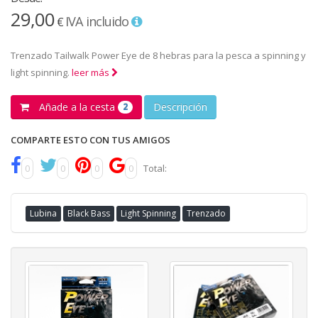
29,00
IVA incluido
€
Trenzado Tailwalk Power Eye de 8 hebras para la pesca a spinning y
light spinning.
leer más
Añade a la cesta
Descripción
2
COMPARTE ESTO CON TUS AMIGOS
0
0
0
0
Total:
Lubina
Black Bass
Light Spinning
Trenzado