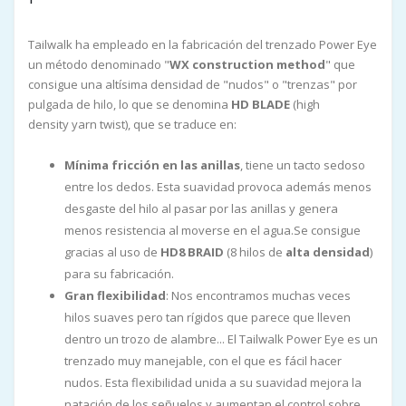
Tailwalk ha empleado en la fabricación del trenzado Power Eye
un método denominado "
WX construction method
" que
consigue una altísima densidad de "nudos" o "trenzas" por
pulgada de hilo, lo que se denomina
HD BLADE
(high
density yarn twist), que se traduce en:
Mínima fricción en las anillas
, tiene un tacto sedoso
entre los dedos. Esta suavidad provoca además menos
desgaste del hilo al pasar por las anillas y genera
menos resistencia al moverse en el agua.Se consigue
gracias al uso de
HD8 BRAID
(8 hilos de
alta densidad
)
para su fabricación.
Gran flexibilidad
: Nos encontramos muchas veces
hilos suaves pero tan rígidos que parece que lleven
dentro un trozo de alambre... El Tailwalk Power Eye es un
trenzado muy manejable, con el que es fácil hacer
nudos. Esta flexibilidad unida a su suavidad mejora la
natación de los señuelos y aumentan el control sobre