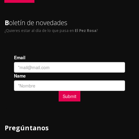
B
oletín de novedades
¿Quieres estar al día de lo que pasa en
El Pez Rosa
?
Pregúntanos