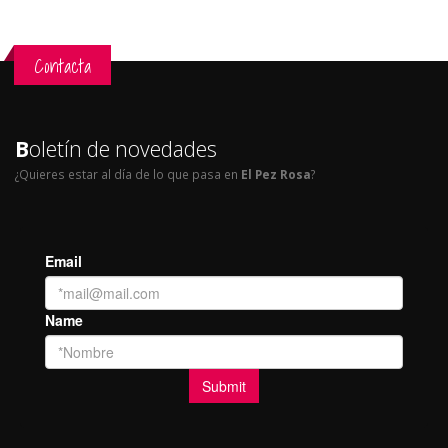
Contacta
B
oletín de novedades
¿Quieres estar al día de lo que pasa en
El Pez Rosa
?