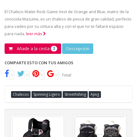
El Chaleco Water Rock Game Vest de Orange and Blue, matriz de la
conocida Mazume, es un chaleco de pesca de gran calidad, perfecto
para vadeo por su cintura alta y con el que no te faltará espacio
para nada.
leer más
Añade a la cesta
Descripción
2
COMPARTE ESTO CON TUS AMIGOS
0
0
0
0
Total:
Chalecos
Spinning Ligero
Streetfishing
Ajing