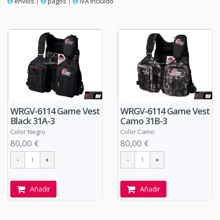
envios
|
pagos
|
IVA incluido
WRGV-6114 Game Vest
WRGV-6114 Game Vest
Black 31A-3
Camo 31B-3
Color Negro
Color Camo
80,00 €
80,00 €
Añadir
Añadir