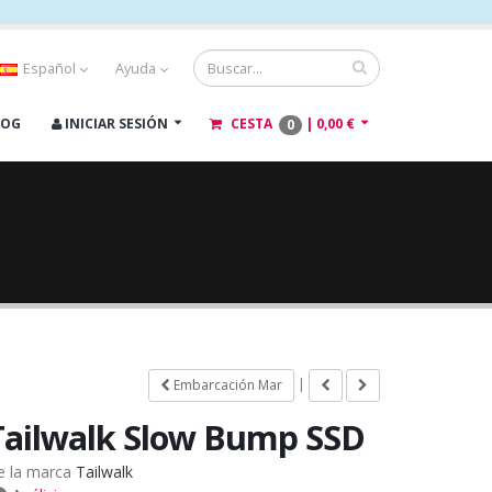
Español
Ayuda
LOG
INICIAR SESIÓN
CESTA
|
0,00 €
0
|
Embarcación Mar
Tailwalk Slow Bump SSD
e la marca
Tailwalk