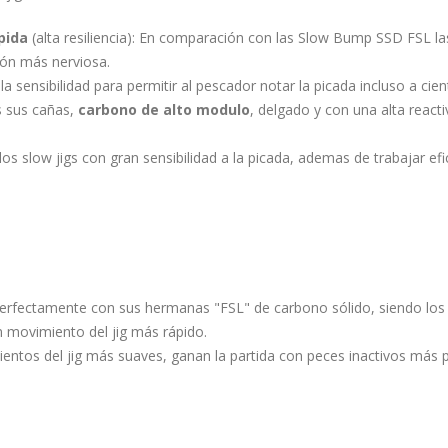
ápida
(alta resiliencia): En comparación con las Slow Bump SSD FSL
ión más nerviosa.
 sensibilidad para permitir al pescador notar la picada incluso a cie
s sus cañas,
carbono de alto modulo
, delgado y con una alta react
s slow jigs con gran sensibilidad a la picada, ademas de trabajar efi
rfectamente con sus hermanas "FSL" de carbono sólido, siendo los
 movimiento del jig más rápido.
entos del jig más suaves, ganan la partida con peces inactivos más 