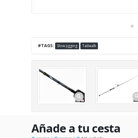
#TAGS:
Slow jigging
Tailwalk
Añade a tu cesta