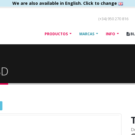
We are also available in English. Click to change
(+34) 950 270 816
PRODUCTOS
MARCAS
INFO
B
SD
D