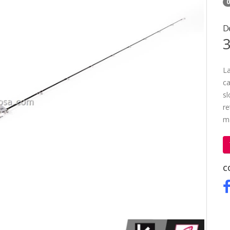
0
D
3
La
ca
sl
re
ma
C