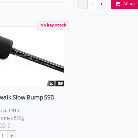
Añadir
No hay stock
lwalk Slow Bump SSD
tud: 1.91m
n: max 500g
00 €