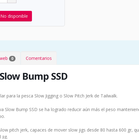
No disponible
s web
Comentarios
0
 Slow Bump SSD
ar para la pesca Slow Jigging o Slow Pitch Jerk de Tailwalk.
ueva Slow Bump SSD se ha logrado reducir aún más el peso manteniend
po.
slow pitch jerk, capaces de mover slow jigs desde 80 hasta 600 gr, q
jig.