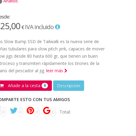
Análisis
esde:
25,00
IVA incluido
€
s Slow Bump SSD de Tailwalk es la nueva serie de
ñas tubulares para slow pitch jerk, capaces de mover
ow jigs desde 80 hasta 600 gr, que tienen un buen
troceso y transmiten rápidamente los tirones de la
no del pescador al jig.
leer más
Añade a la cesta
Descripción
6
OMPARTE ESTO CON TUS AMIGOS
0
0
0
0
Total: