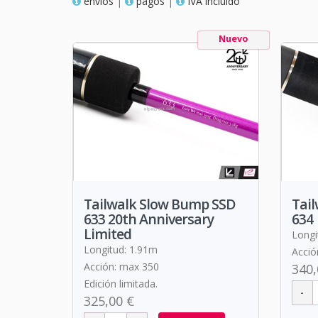
envios
|
pagos
|
IVA incluido
Nuevo
Tailwalk Slow Bump SSD
Tai
633 20th Anniversary
634
Limited
Longi
Longitud: 1.91m
Acció
Acción: max 350
340,
Edición limitada.
325,00 €