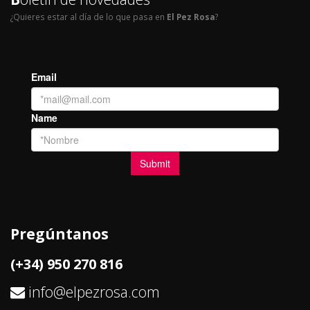
¿Quieres estar al día de lo que pasa en
El Pez Rosa
?
Pregúntanos
(+34) 950 270 816
info@elpezrosa.com