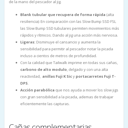
de la mano del pescador al jig.
Blank tubular que recupera de forma rápida
(alta
resiliencia): En comparación con las Slow Bump SSD FSL
las Slow Bump SSD tubulares permiten movimientos más
rápidos y rítmicos. Dando al jig una acción más nerviosa.
Ligeras:
Disminuye el cansancio y aumenta la
sensibilidad para permitir al pescador notar la picada
incluso a cientos de metros de profundidad.
Con la calidad que Tailwalk imprime en todas sus cañas,
carbono de alto modulo
, delgado y con una alta
reactividad,
anillas Fuji K Sic
y
portacarretes Fuji T-
DPS
.
Acción parabólica
que nos ayuda a mover los slow jigs
con gran sensibilidad a la picada, ademas de trabajar
eficientemente las capturas.
Cañas complementarias.