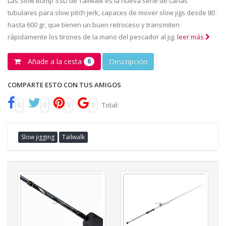
Las Slow Bump SSD de Tailwalk es la nueva serie de cañas
tubulares para slow pitch jerk, capaces de mover slow jigs desde 80
hasta 600 gr, que tienen un buen retroceso y transmiten
rápidamente los tirones de la mano del pescador al jig.
leer más
Añade a la cesta
Descripción
6
COMPARTE ESTO CON TUS AMIGOS
0
0
0
0
Total:
Slow jigging
Tailwalk