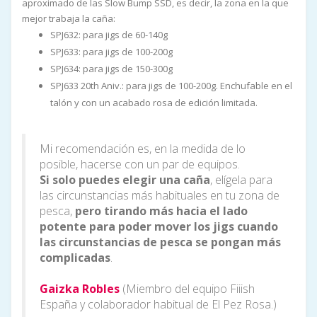
aproximado de las Slow Bump SSD, es decir, la zona en la que
mejor trabaja la caña:
SPJ632: para jigs de 60-140g
SPJ633: para jigs de 100-200g
SPJ634: para jigs de 150-300g
SPJ633 20th Aniv.: para jigs de 100-200g. Enchufable en el
talón y con un acabado rosa de edición limitada.
Mi recomendación es, en la medida de lo
posible, hacerse con un par de equipos.
Si solo puedes elegir una caña
, elígela para
las circunstancias más habituales en tu zona de
pesca,
pero tirando más hacia el lado
potente para poder mover los jigs cuando
las circunstancias de pesca se pongan más
complicadas
.
Gaizka Robles
(Miembro del equipo Fiiish
España y colaborador habitual de El Pez Rosa.)