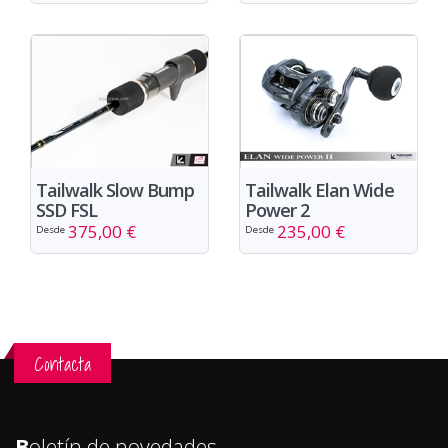
Tailwalk Slow Bump
Tailwalk Elan Wide
SSD FSL
Power 2
375,00 €
235,00 €
Desde
Desde
Contacta
B
oletín de novedades