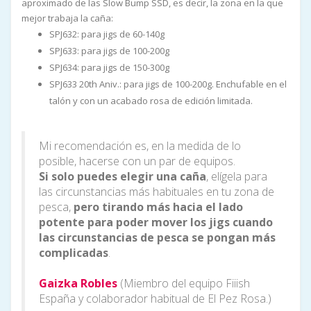
aproximado de las Slow Bump SSD, es decir, la zona en la que
mejor trabaja la caña:
SPJ632: para jigs de 60-140g
SPJ633: para jigs de 100-200g
SPJ634: para jigs de 150-300g
SPJ633 20th Aniv.: para jigs de 100-200g. Enchufable en el
talón y con un acabado rosa de edición limitada.
Mi recomendación es, en la medida de lo
posible, hacerse con un par de equipos.
Si solo puedes elegir una caña
, elígela para
las circunstancias más habituales en tu zona de
pesca,
pero tirando más hacia el lado
potente para poder mover los jigs cuando
las circunstancias de pesca se pongan más
complicadas
.
Gaizka Robles
(Miembro del equipo Fiiish
España y colaborador habitual de El Pez Rosa.)