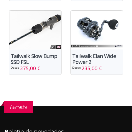
Tailwalk Slow Bump
Tailwalk Elan Wide
SSD FSL
Power 2
375,00 €
235,00 €
Desde
Desde
Contacta
B
oletín de novedades