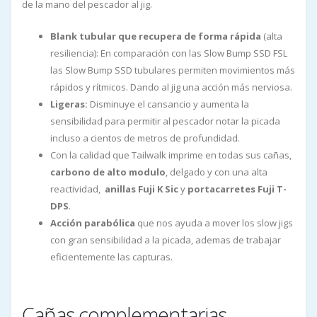
de la mano del pescador al jig.
Blank tubular que recupera de forma rápida
(alta
resiliencia): En comparación con las Slow Bump SSD FSL
las Slow Bump SSD tubulares permiten movimientos más
rápidos y rítmicos. Dando al jig una acción más nerviosa.
Ligeras:
Disminuye el cansancio y aumenta la
sensibilidad para permitir al pescador notar la picada
incluso a cientos de metros de profundidad.
Con la calidad que Tailwalk imprime en todas sus cañas,
carbono de alto modulo
, delgado y con una alta
reactividad,
anillas Fuji K Sic
y
portacarretes Fuji T-
DPS
.
Acción parabólica
que nos ayuda a mover los slow jigs
con gran sensibilidad a la picada, ademas de trabajar
eficientemente las capturas.
Cañas complementarias.