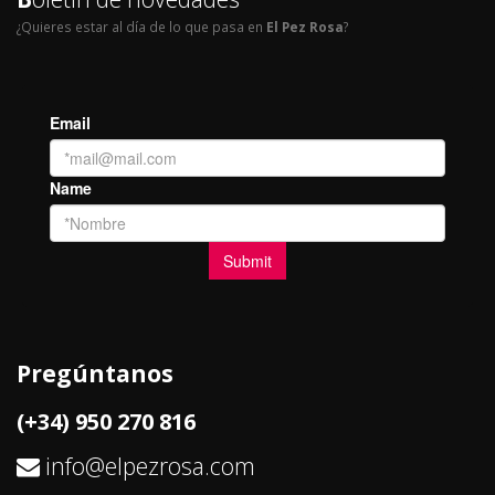
¿Quieres estar al día de lo que pasa en
El Pez Rosa
?
Pregúntanos
(+34) 950 270 816
info@elpezrosa.com