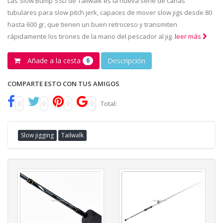
Las Slow Bump SSD de Tailwalk es la nueva serie de cañas
tubulares para slow pitch jerk, capaces de mover slow jigs desde 80
hasta 600 gr, que tienen un buen retroceso y transmiten
rápidamente los tirones de la mano del pescador al jig.
leer más
Añade a la cesta
Descripción
6
COMPARTE ESTO CON TUS AMIGOS
0
0
0
0
Total:
Slow jigging
Tailwalk