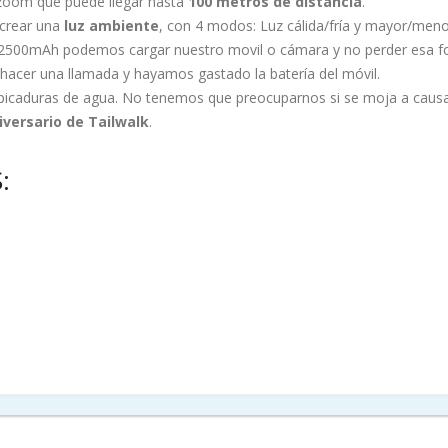
oom que puede llegar hasta
100 metros de distancia
.
 crear una
luz ambiente
, con 4 modos: Luz cálida/fría y mayor/meno
 2500mAh podemos cargar nuestro movil o cámara y no perder esa fo
hacer una llamada y hayamos gastado la batería del móvil.
lpicaduras de agua. No tenemos que preocuparnos si se moja a causa d
iversario de Tailwalk
.
: