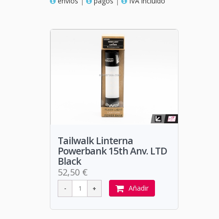
envios
|
pagos
|
IVA incluido
Tailwalk Linterna
Powerbank 15th Anv. LTD
Black
52,50 €
Añadir