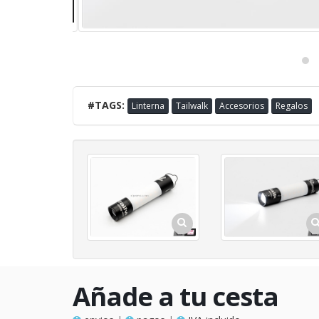
#TAGS:
Linterna
Tailwalk
Accesorios
Regalos
Añade a tu cesta