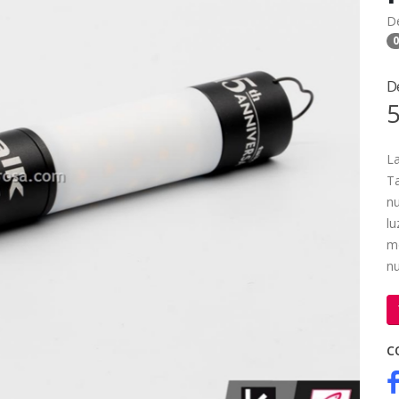
D
0
D
5
La
Ta
nu
lu
mó
nu
C