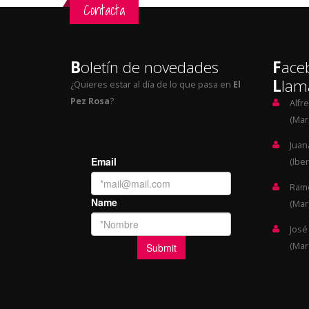
Contacta
B
oletín de novedades
F
ace
L
lam
¿Quieres estar al día de lo que pasa en
El
Pez Rosa
?
Alfr
(Mar,
Juan
(Iber
Ramó
(Mar,
José
(Mar