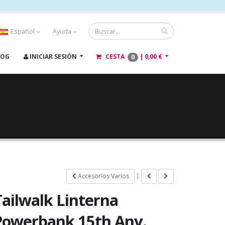
Español
Ayuda
LOG
INICIAR SESIÓN
CESTA
|
0,00 €
0
|
Accesorios Varios
Tailwalk Linterna
Powerbank 15th Anv.