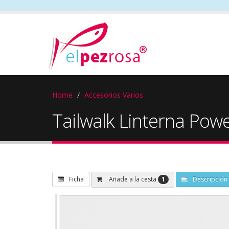
Home
Accesorios Varios
Tailwalk Linterna Pow
1
Añade a la cesta
Ficha
Descripción