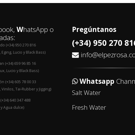
book,
W
hatsApp o
Pregúntanos
adas:
(+34) 950 270 81
edo (+34) 950 270 816
 Eging, Lucio y Black Bass)
info@elpezrosa.
an (+34) 659 96 85 16
ux, Lucio y Black Bass)
Whatsapp
Chann
n (+34) 605 78 00 33
 Vinilos, Tai-Rubber y Jigging)
Salt Water
 (+34) 640 347 488
Fresh Water
 y Agua dulce)