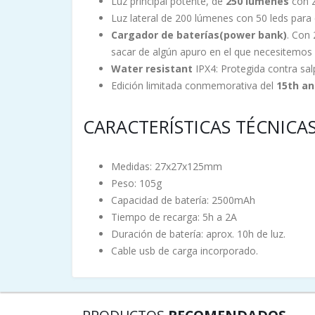
Luz principal potente, de
250 lúmenes
con z
Luz lateral de 200 lúmenes con 50 leds para
Cargador de baterías(power bank)
. Con
sacar de algún apuro en el que necesitemos 
Water resistant
IPX4: Protegida contra sa
Edición limitada conmemorativa del
15th an
CARACTERÍSTICAS TÉCNICAS
Medidas: 27x27x125mm
Peso: 105g
Capacidad de batería: 2500mAh
Tiempo de recarga: 5h a 2A
Duración de batería: aprox. 10h de luz.
Cable usb de carga incorporado.