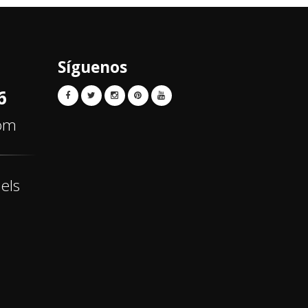
Síguenos
6
com
els