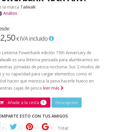
e la marca
Tailwalk
Análisis
esde:
2,50
IVA incluido
€
 Linterna Powerbank edición 15th Aniversary de
ilwalk es una linterna pensada para alumbrarnos en
estras jornadas de pesca nocturna. Sus 2 modos de
z y su capacidad para cargar elementos como el
vil hacen que merezca la pena hacerle hueco en
estras cajas de pesca
leer más
Añade a la cesta
Descripción
1
OMPARTE ESTO CON TUS AMIGOS
0
0
0
0
Total: