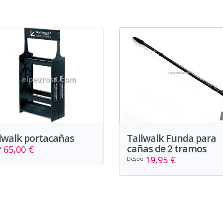
Tailwalk Funda para
lwalk portacañas
cañas de 2 tramos
65,00 €
e
19,95 €
Desde