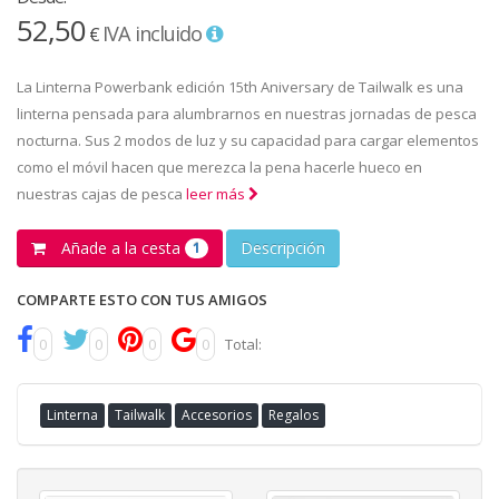
52,50
IVA incluido
€
La Linterna Powerbank edición 15th Aniversary de Tailwalk es una
linterna pensada para alumbrarnos en nuestras jornadas de pesca
nocturna. Sus 2 modos de luz y su capacidad para cargar elementos
como el móvil hacen que merezca la pena hacerle hueco en
nuestras cajas de pesca
leer más
Añade a la cesta
Descripción
1
COMPARTE ESTO CON TUS AMIGOS
0
0
0
0
Total:
Linterna
Tailwalk
Accesorios
Regalos