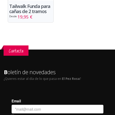
Tailwalk Funda para
cañas de 2 tramos
19,95 €
Desde
Contacta
B
oletín de novedades
¿Quieres estar al día de lo que pasa en
El Pez Rosa
?