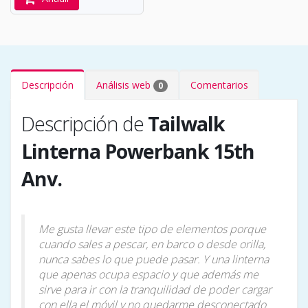
Descripción
Análisis web
Comentarios
0
Descripción de
Tailwalk
Linterna Powerbank 15th
Anv.
Me gusta llevar este tipo de elementos porque
cuando sales a pescar, en barco o desde orilla,
nunca sabes lo que puede pasar. Y una linterna
que apenas ocupa espacio y que además me
sirve para ir con la tranquilidad de poder cargar
con ella el móvil y no quedarme desconectado