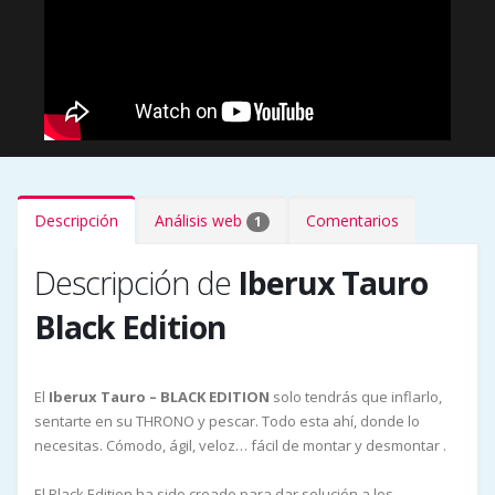
Descripción
Análisis web
Comentarios
1
Descripción de
Iberux Tauro
Black Edition
El
Iberux Tauro – BLACK EDITION
solo tendrás que inflarlo,
sentarte en su THRONO y pescar. Todo esta ahí, donde lo
necesitas. Cómodo, ágil, veloz… fácil de montar y desmontar .
El Black Edition ha sido creado para dar solución a los