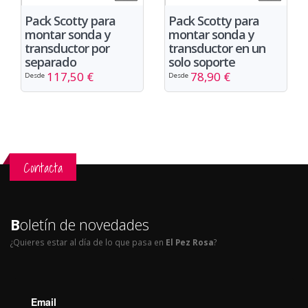
Pack Scotty para
Pack Scotty para
montar sonda y
montar sonda y
transductor por
transductor en un
separado
solo soporte
117,50 €
78,90 €
Desde
Desde
Contacta
B
oletín de novedades
¿Quieres estar al día de lo que pasa en
El Pez Rosa
?