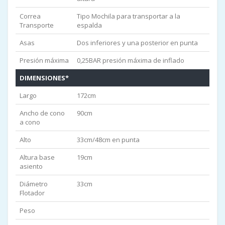
Correa
Tipo Mochila para transportar a la
Transporte
espalda
Asas
Dos inferiores y una posterior en punta
Presión máxima
0,25BAR presión máxima de inflado
DIMENSIONES*
Largo
172cm
Ancho de cono
90cm
a cono
Alto
33cm/48cm en punta
Altura base
19cm
asiento
Diámetro
33cm
Flotador
Peso