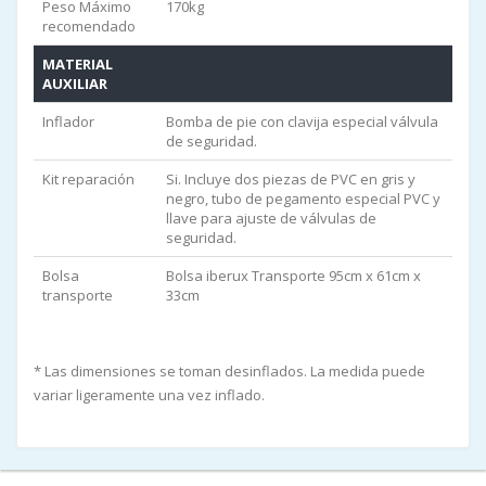
Peso Máximo
170kg
recomendado
MATERIAL
AUXILIAR
Inflador
Bomba de pie con clavija especial válvula
de seguridad.
Kit reparación
Si. Incluye dos piezas de PVC en gris y
negro, tubo de pegamento especial PVC y
llave para ajuste de válvulas de
seguridad.
Bolsa
Bolsa iberux Transporte 95cm x 61cm x
transporte
33cm
* Las dimensiones se toman desinflados. La medida puede
variar ligeramente una vez inflado.