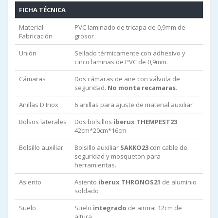
FICHA TÉCNICA
Material
PVC laminado de tricapa de 0,9mm de
Fabricación
grosor
Unión
Sellado térmicamente con adhesivo y
cinco laminas de PVC de 0,9mm.
Cámaras
Dos cámaras de aire con válvula de
seguridad.
No monta recamaras.
Anillas D Inox
6 anillas para ajuste de material auxiliar
Bolsos laterales
Dos bolsillos
iberux THEMPEST23
42cm*20cm*16cm
(new)
Bolsillo auxiliar
Bolsillo auxiliar
SAKKO23
con cable de
seguridad y mosqueton para
herramientas.
(new)
Asiento
Asiento
iberux THRONOS21
de aluminio
soldado
(new)
Suelo
Suelo
integrado
de airmat 12cm de
altura
(new)