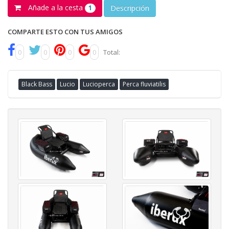
Añade a la cesta
Descripción
1
COMPARTE ESTO CON TUS AMIGOS
0
0
0
0
Total:
Black Bass
Lucio
Lucioperca
Perca fluviatilis