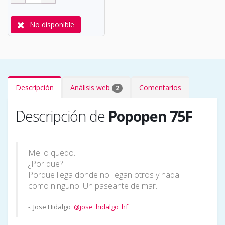
No disponible
Descripción
Análisis web
Comentarios
2
Descripción de
Popopen 75F
Me lo quedo.
¿Por que?
Porque llega donde no llegan otros y nada
como ninguno. Un paseante de mar.
-. Jose Hidalgo
@jose_hidalgo_hf