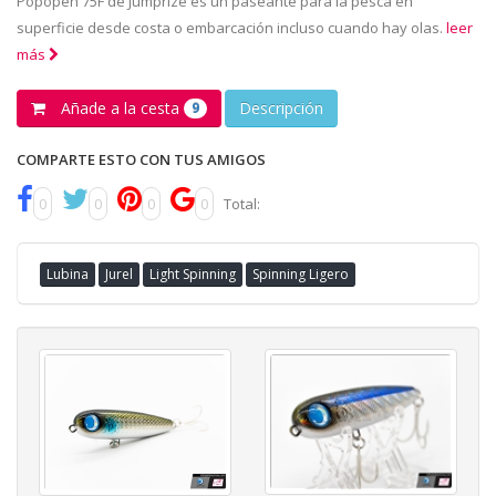
Popopen 75F de Jumprize es un paseante para la pesca en
superficie desde costa o embarcación incluso cuando hay olas.
leer
más
Añade a la cesta
Descripción
9
COMPARTE ESTO CON TUS AMIGOS
0
0
0
0
Total:
Lubina
Jurel
Light Spinning
Spinning Ligero