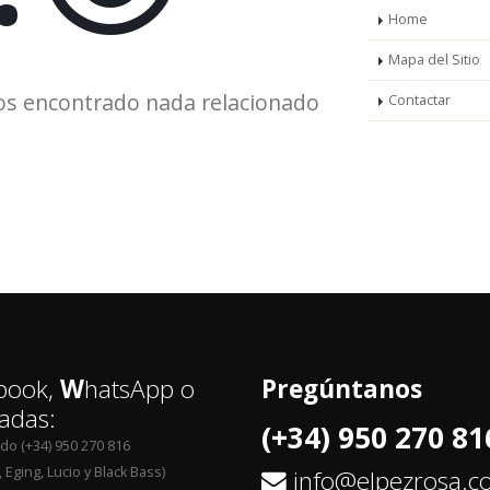
Home
Mapa del Sitio
os encontrado nada relacionado
Contactar
book,
W
hatsApp o
Pregúntanos
adas:
(+34) 950 270 81
edo (+34) 950 270 816
 Eging, Lucio y Black Bass)
info@elpezrosa.