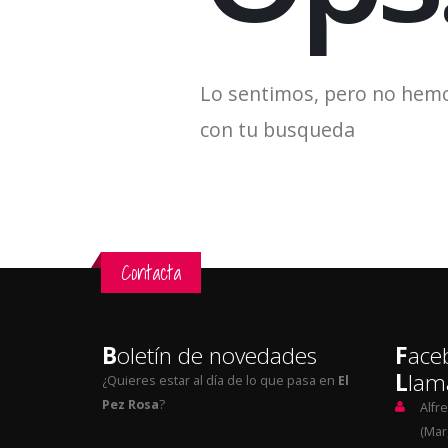
Lo sentimos, pero no hem
con tu busqueda
Contacta
B
oletín de novedades
F
ace
L
lam
¿Quieres estar al día de lo que pasa en
El
Pez Rosa
?
Alfr
(Mar,