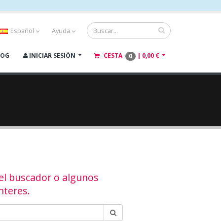
Español
Ayuda
LOG
INICIAR SESIÓN
CESTA
|
0,00 €
0
 el buscador o algunos
nteres.