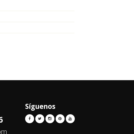
Síguenos
6
com