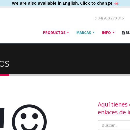
We are also available in English. Click to change
(+34) 950 270 816
PRODUCTOS
MARCAS
INFO
B
os
!
Aquí tienes
enlaces de i