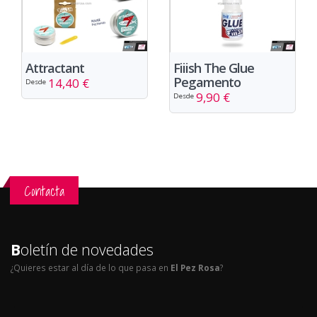
Attractant
Fiiish The Glue
Pegamento
14,40 €
Desde
9,90 €
Desde
Contacta
B
oletín de novedades
¿Quieres estar al día de lo que pasa en
El Pez Rosa
?