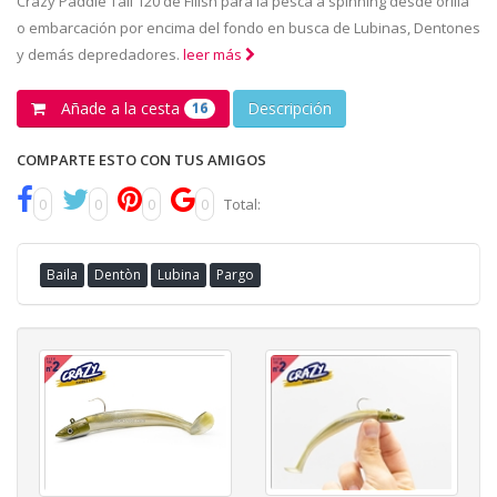
Crazy Paddle Tail 120 de Fiiish para la pesca a spinning desde orilla
o embarcación por encima del fondo en busca de Lubinas, Dentones
y demás depredadores.
leer más
Añade a la cesta
Descripción
16
COMPARTE ESTO CON TUS AMIGOS
0
0
0
0
Total:
Baila
Dentòn
Lubina
Pargo