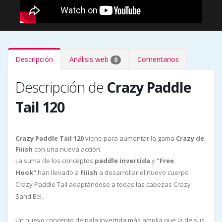
Descripción
Análisis web
Comentarios
0
Descripción de
Crazy Paddle
Tail 120
Crazy Paddle Tail 120
viene para aumentar la gama
Crazy de
Fiiish
con una nueva acción.
La suma de los conceptos
paddle invertida
y
"Free
Hook"
han llevado a
Fiiish
a desarrollar el nuevo cuerpo
Crazy Paddle Tail adaptándose a todas las cabezas Crazy
Sand Eel.
Un nuevo concepto de pala invertida más amplia que la de sus