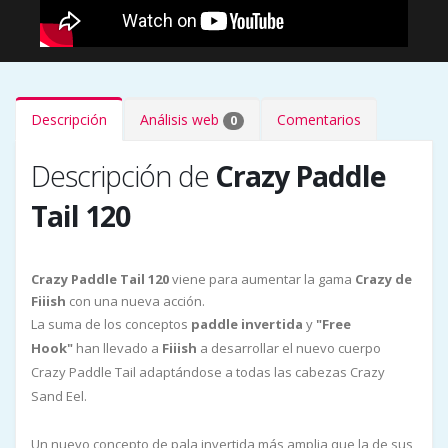
Descripción
Análisis web
Comentarios
0
Descripción de
Crazy Paddle
Tail 120
Crazy Paddle Tail 120
viene para aumentar la gama
Crazy de
Fiiish
con una nueva acción.
La suma de los conceptos
paddle invertida
y
"Free
Hook"
han llevado a
Fiiish
a desarrollar el nuevo cuerpo
Crazy Paddle Tail adaptándose a todas las cabezas Crazy
Sand Eel.
Un nuevo concepto de pala invertida más amplia que la de sus