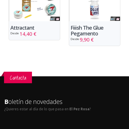
Attractant
Fiiish The Glue
Pegamento
14,40 €
Desde
9,90 €
Desde
Contacta
B
oletín de novedades
¿Quieres estar al día de lo que pasa en
El Pez Rosa
?