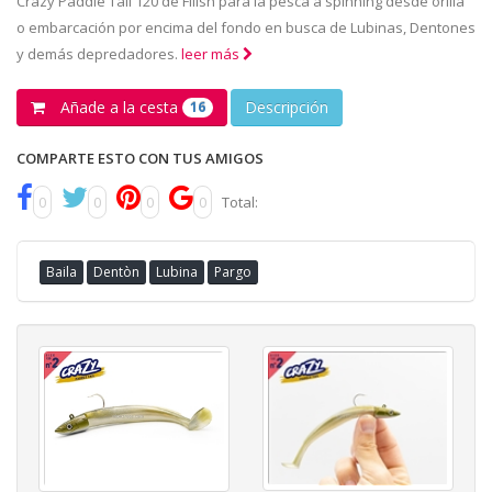
Crazy Paddle Tail 120 de Fiiish para la pesca a spinning desde orilla
o embarcación por encima del fondo en busca de Lubinas, Dentones
y demás depredadores.
leer más
Añade a la cesta
Descripción
16
COMPARTE ESTO CON TUS AMIGOS
0
0
0
0
Total:
Baila
Dentòn
Lubina
Pargo