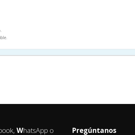
.
ble.
book,
W
hatsApp o
Pregúntanos