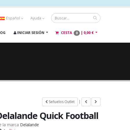
Español
Ayuda
LOG
INICIAR SESIÓN
CESTA
|
0,00 €
0
|
Señuelos Outlet
Delalande Quick Football
e la marca
Delalande