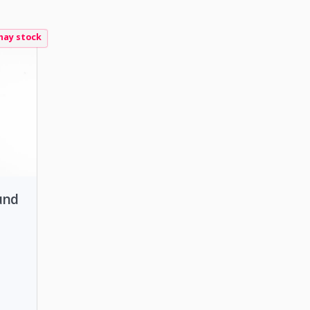
hay stock
und