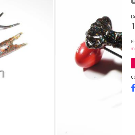
0
D
1
Pl
m
C