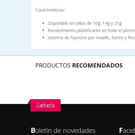
Características:
Disponible en tallas de 10g, 14g y 21g
Recubrimiento plastificante en todo el plomo
Sistema de fijaciónn por muelle, fuerte y flexi
PRODUCTOS
RECOMENDADOS
Contacta
B
oletín de novedades
F
ace