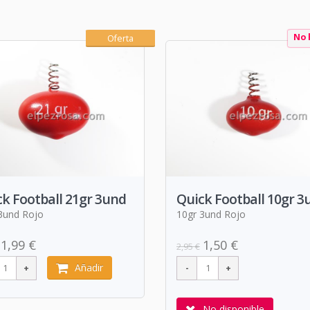
No 
Oferta
k Football 21gr 3und
Quick Football 10gr 3
3und Rojo
10gr 3und Rojo
1,99 €
1,50 €
2,95 €
Añadir
No disponible