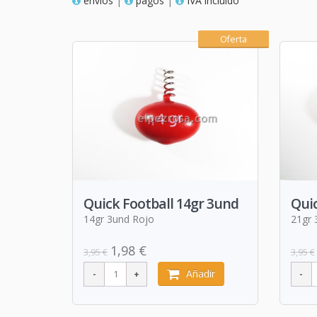
envios
|
pagos
|
IVA incluido
Oferta
Quick Football 14gr 3und
Quic
14gr 3und Rojo
21gr 
1,98 €
3,95 €
3,95 €
Añadir