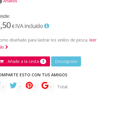
Análisis
esde:
,50
IVA incluido
€
omo diseñado para lastrar los vinilos de pesca.
leer
ás
Añade a la cesta
Descripción
3
OMPARTE ESTO CON TUS AMIGOS
0
0
0
0
Total: