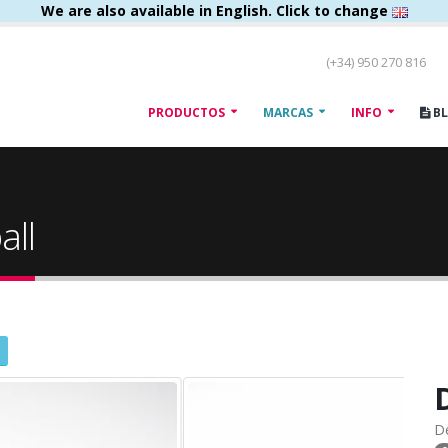
We are also available in English. Click to change
(+34) 950 270 816
PRODUCTOS
MARCAS
INFO
B
all
D