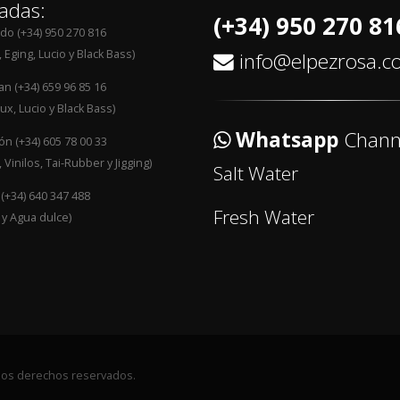
adas:
(+34) 950 270 81
edo (+34) 950 270 816
 Eging, Lucio y Black Bass)
info@elpezrosa.
an (+34) 659 96 85 16
ux, Lucio y Black Bass)
Whatsapp
Chann
n (+34) 605 78 00 33
 Vinilos, Tai-Rubber y Jigging)
Salt Water
 (+34) 640 347 488
Fresh Water
 y Agua dulce)
 los derechos reservados.