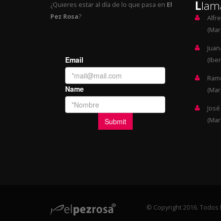
L
lam
¿Quieres estar al día de lo que pasa en
El
Pez Rosa
?
Alfr
(Mar,
Juan
(Iber
Ramó
(Mar,
José
(Mar
© Copyright 2016. Todos