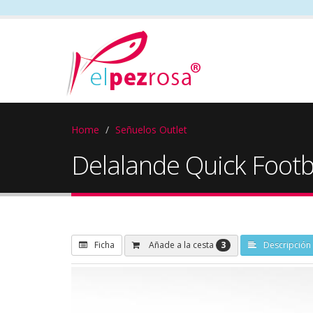
Home
Señuelos Outlet
Delalande Quick Footb
3
Añade a la cesta
Ficha
Descripción