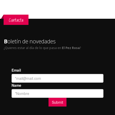
Contacta
B
oletín de novedades
¿Quieres estar al día de lo que pasa en
El Pez Rosa
?