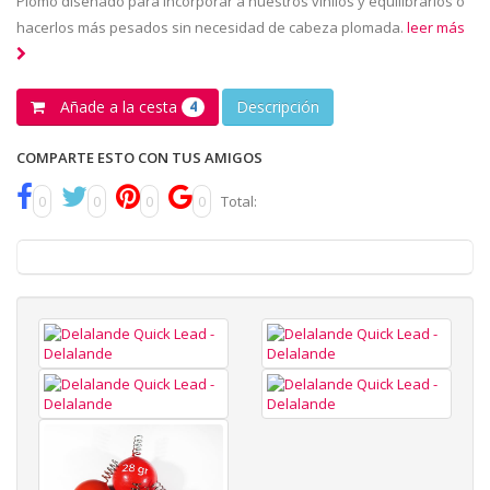
Plomo diseñado para incorporar a nuestros vinilos y equilibrarlos o
hacerlos más pesados sin necesidad de cabeza plomada.
leer más
Añade a la cesta
Descripción
4
COMPARTE ESTO CON TUS AMIGOS
0
0
0
0
Total: