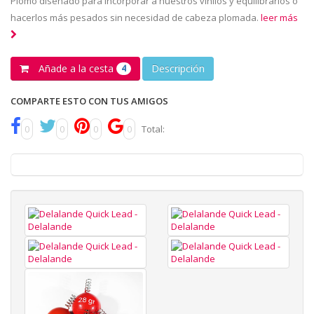
Plomo diseñado para incorporar a nuestros vinilos y equilibrarlos o
hacerlos más pesados sin necesidad de cabeza plomada.
leer más
Añade a la cesta
Descripción
4
COMPARTE ESTO CON TUS AMIGOS
0
0
0
0
Total: