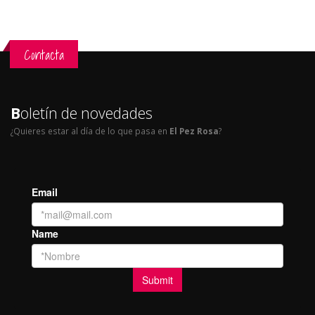
Contacta
B
oletín de novedades
¿Quieres estar al día de lo que pasa en
El Pez Rosa
?