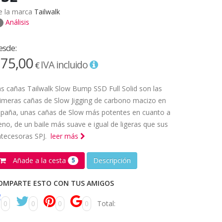
e la marca
Tailwalk
Análisis
esde:
75,00
IVA incluido
€
s cañas Tailwalk Slow Bump SSD Full Solid son las
imeras cañas de Slow Jigging de carbono macizo en
spaña, unas cañas de Slow más potentes en cuanto a
eno, de un baile más suave e igual de ligeras que sus
ntecesoras SPJ.
leer más
Añade a la cesta
Descripción
5
OMPARTE ESTO CON TUS AMIGOS
0
0
0
0
Total: