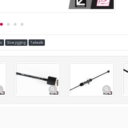
go
Slow jigging
Tailwalk