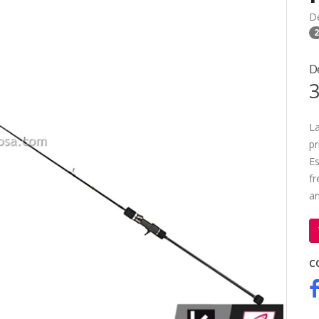
D
2
D
3
La
pr
E
fr
a
C