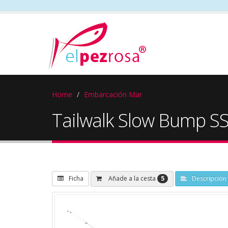
Home
Embarcación Mar
Tailwalk Slow Bump S
5
Añade a la cesta
Ficha
Descripción