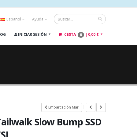
Español
Ayuda
LOG
INICIAR SESIÓN
CESTA
|
0,00 €
0
|
Embarcación Mar
Tailwalk Slow Bump SSD
FSL