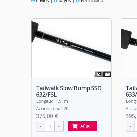
envios
|
pagos
|
IVA incluido
Tailwalk Slow Bump SSD
Tai
632/FSL
633
Longitud: 1.91m
Longi
Acción: max 220
Acció
375,00 €
395,
Añadir