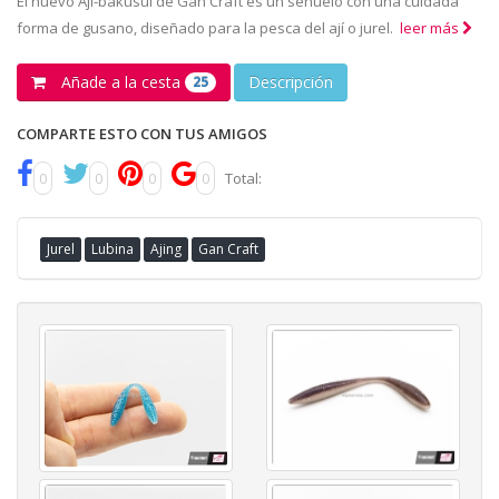
El nuevo Ají-bakusui de Gan Craft es un señuelo con una cuidada
forma de gusano, diseñado para la pesca del ají o jurel.
leer más
Añade a la cesta
Descripción
25
COMPARTE ESTO CON TUS AMIGOS
0
0
0
0
Total:
Jurel
Lubina
Ajing
Gan Craft