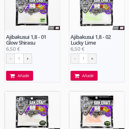
Ajibakusui 1,8 - 01
Ajibakusui 1,8 - 02
Glow Shirasu
Lucky Lime
6,50 €
6,50 €
Añadir
Añadir