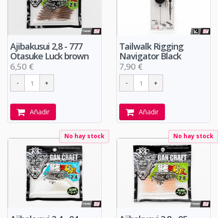
Ajibakusui 2,8 - 777
Tailwalk Rigging
Otasuke Luck brown
Navigator Black
6,50 €
7,90 €
Añadir
Añadir
No hay stock
No hay stock