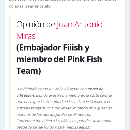
obladas, searranos,etc.
Opinión de
Juan Antonio
Miras
:
(Embajador Fiiish y
miembro del Pink Fish
Team)
"Lo definiría como un vinilo alargado con
extra de
vibración
, debido al estrechamiento en la parte central
que hace que la otra mitad en la cual no está inserto el
anzuelo tenga mucha movilidad imitando así a gusanos
marinos de los que los jureles se alimentan.
Funcionan muy bien a la caída y en paradas suspendido
desde cerca del fondo hasta medias aguas."