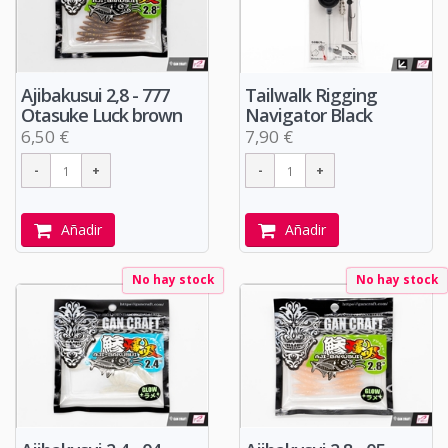
Ajibakusui 2,8 - 777
Tailwalk Rigging
Otasuke Luck brown
Navigator Black
6,50 €
7,90 €
Añadir
Añadir
No hay stock
No hay stock