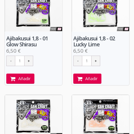
Ajibakusui 1,8 - 01
Ajibakusui 1,8 - 02
Glow Shirasu
Lucky Lime
6,50 €
6,50 €
Añadir
Añadir