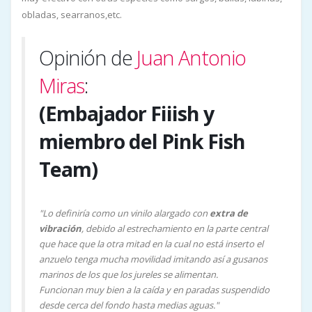
obladas, searranos,etc.
Opinión de
Juan Antonio
Miras
:
(Embajador Fiiish y
miembro del Pink Fish
Team)
"Lo definiría como un vinilo alargado con
extra de
vibración
, debido al estrechamiento en la parte central
que hace que la otra mitad en la cual no está inserto el
anzuelo tenga mucha movilidad imitando así a gusanos
marinos de los que los jureles se alimentan.
Funcionan muy bien a la caída y en paradas suspendido
desde cerca del fondo hasta medias aguas."