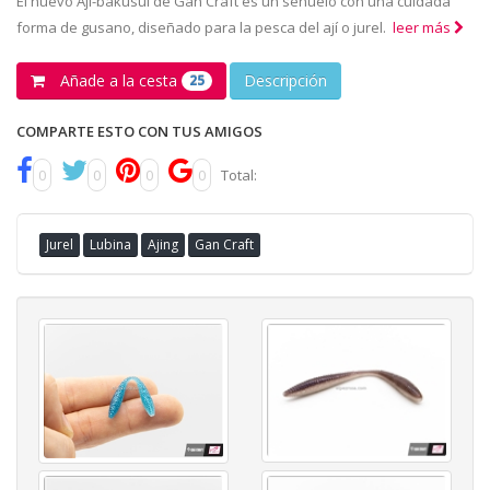
El nuevo Ají-bakusui de Gan Craft es un señuelo con una cuidada
forma de gusano, diseñado para la pesca del ají o jurel.
leer más
Añade a la cesta
Descripción
25
COMPARTE ESTO CON TUS AMIGOS
0
0
0
0
Total:
Jurel
Lubina
Ajing
Gan Craft