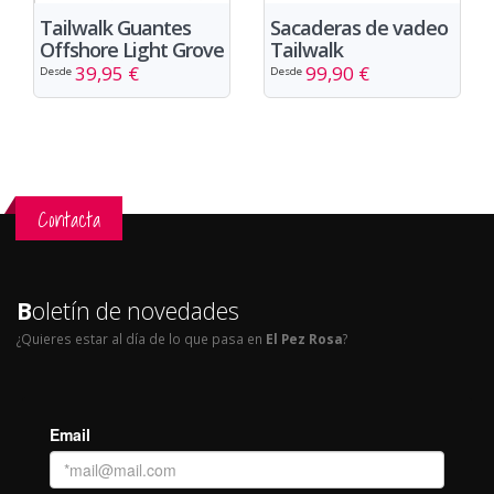
Sacaderas de vadeo
Tailwalk Guantes
Tailwalk
Offshore Light Grove
99,90 €
39,95 €
Desde
Desde
Contacta
B
oletín de novedades
¿Quieres estar al día de lo que pasa en
El Pez Rosa
?