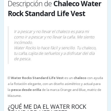
Descripción de
Chaleco Water
Rock Standard Life Vest
Ir a pescar y no llevar el chaleco es para mi
como ir a pescar y no llevar la caña. Me siento
incómodo.
Water Rocks lo hace fácil y sencillo. Tu chaleco,
tu caña, cajita de señuelos y a disfrutar del día
de pesca.
El
Water Rocks Standard Life Vest
es un
chaleco
con ayuda
a la flotación elegante, con un diseño asimétrico y actual para
la
pesca desde orilla
de la marca Orange and Blue, matriz de
Mazume.
¿QUÉ ME DA EL WATER ROCK