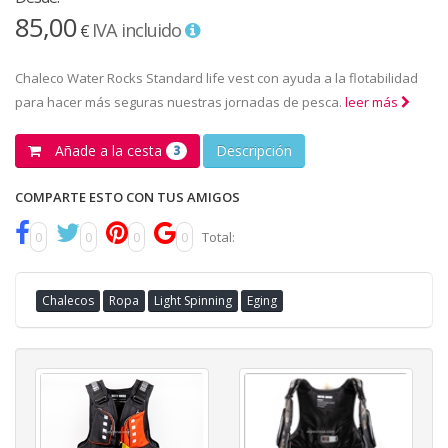
85,00
IVA incluido
€
Chaleco Water Rocks Standard life vest con ayuda a la flotabilidad
para hacer más seguras nuestras jornadas de pesca.
leer más
Añade a la cesta
Descripción
3
COMPARTE ESTO CON TUS AMIGOS
0
0
0
0
Total:
Chalecos
Ropa
Light Spinning
Eging