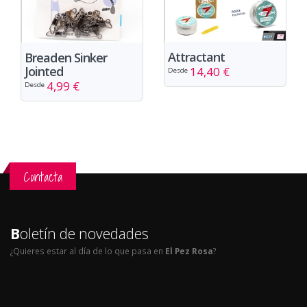
Attractant
Breaden Sinker
Jointed
14,40 €
Desde
4,99 €
Desde
Contacta
B
oletín de novedades
¿Quieres estar al día de lo que pasa en
El Pez Rosa
?