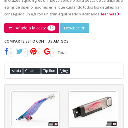
El Crazee Squid Egi es un nuevo señuelo para pesca de calamares a
eging, de diseño Japonés en el que cuidando todos los detalles han
conseguido un egi con un gran equilibrado y acabados.
leer más
Añade a la cesta
Descripción
30
COMPARTE ESTO CON TUS AMIGOS
0
0
0
0
Total:
sepia
Calamar
Tip Run
Eging