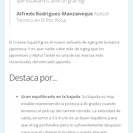
que estábamos ante un gran egi.
Alfredo Rodriguez-Manzaneque
Asesor
Técnico en El Pez Rosa
El Crazee Squid Egi es el nuevo señuelo de eging de la marca
japonesa. Y es que nadie sabe más de eging que los
japoneses y Alpha Tackle es una de las marcas más
reconocidas del mercado japonés.
Destaca por...
Gran equilibrado en la bajada
: Su bajada es muy
estable manteniendo la postura a 45 grados cuando
tenemos el pick up del carrete cerrado. La velocidad de
caída, en torno a 3.5-4 s/m es un buen equilibrio para
que el egi profundice pero lo suficientemente despacio
para que el calamar lo localice y pueda atacarlo.