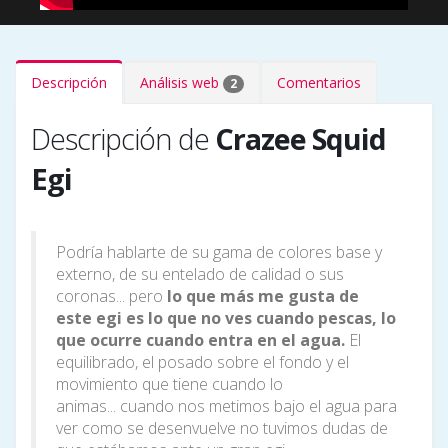
Descripción
Análisis web
Comentarios
2
Descripción de
Crazee Squid
Egi
Podría hablarte de su gama de colores base y
externo, de su entelado de calidad o sus
coronas... pero
lo que más me gusta de
este egi es lo que no ves cuando pescas, lo
que ocurre cuando entra en el agua.
El
equilibrado, el posado sobre el fondo y el
movimiento que tiene cuando lo
animas... cuando nos metimos bajo el agua para
ver como se desenvuelve no tuvimos dudas de