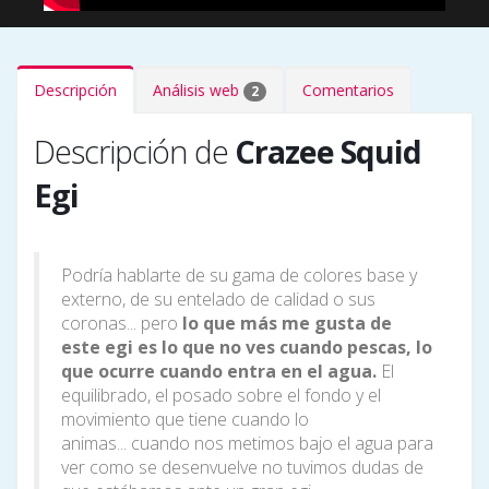
Descripción
Análisis web
Comentarios
2
Descripción de
Crazee Squid
Egi
Podría hablarte de su gama de colores base y
externo, de su entelado de calidad o sus
coronas... pero
lo que más me gusta de
este egi es lo que no ves cuando pescas, lo
que ocurre cuando entra en el agua.
El
equilibrado, el posado sobre el fondo y el
movimiento que tiene cuando lo
animas... cuando nos metimos bajo el agua para
ver como se desenvuelve no tuvimos dudas de