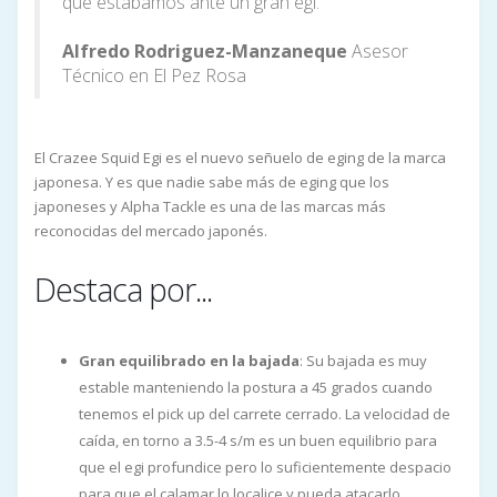
que estábamos ante un gran egi.
Alfredo Rodriguez-Manzaneque
Asesor
Técnico en El Pez Rosa
El Crazee Squid Egi es el nuevo señuelo de eging de la marca
japonesa. Y es que nadie sabe más de eging que los
japoneses y Alpha Tackle es una de las marcas más
reconocidas del mercado japonés.
Destaca por...
Gran equilibrado en la bajada
: Su bajada es muy
estable manteniendo la postura a 45 grados cuando
tenemos el pick up del carrete cerrado. La velocidad de
caída, en torno a 3.5-4 s/m es un buen equilibrio para
que el egi profundice pero lo suficientemente despacio
para que el calamar lo localice y pueda atacarlo.