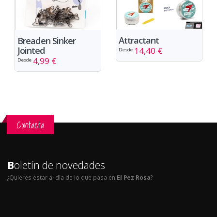
Attractant
Breaden Sinker
Jointed
14,40 €
Desde
4,99 €
Desde
Contacta
B
oletín de novedades
¿Quieres estar al día de lo que pasa en
El Pez Rosa
?