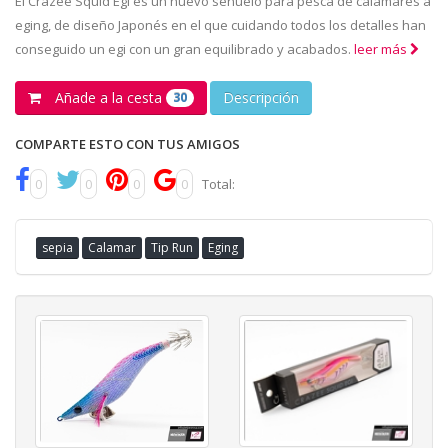
El Crazee Squid Egi es un nuevo señuelo para pesca de calamares a
eging, de diseño Japonés en el que cuidando todos los detalles han
conseguido un egi con un gran equilibrado y acabados.
leer más
Añade a la cesta
Descripción
30
COMPARTE ESTO CON TUS AMIGOS
0
0
0
0
Total:
sepia
Calamar
Tip Run
Eging