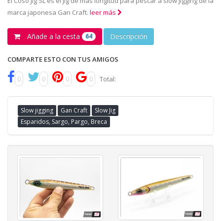
El Coso Jig SL es el jig de más longitud para pescar a slow jigging de la
marca japonesa Gan Craft.
leer más
Añade a la cesta
Descripción
64
COMPARTE ESTO CON TUS AMIGOS
0
0
0
0
Total:
Slow jigging
Gan Craft
Slow Jig
Esparidos, Sargo, Pargo, Breca