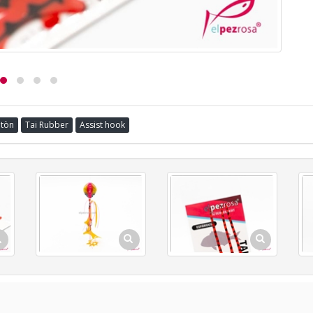
tòn
Tai Rubber
Assist hook