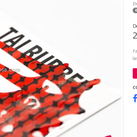
D
0
D
2
Fa
la
C