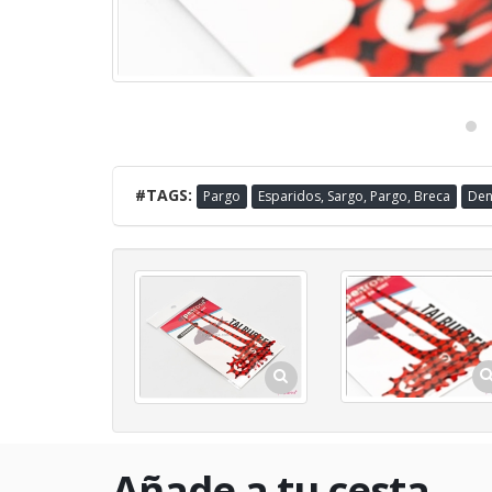
#TAGS:
Pargo
Esparidos, Sargo, Pargo, Breca
Den
Añade a tu cesta