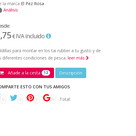
e la marca
El Pez Rosa
Análisis
esde:
,75
IVA incluido
€
ldillas para montar en los tai rubber a tu gusto y de
s diferentes condiciones de pesca.
leer más
Añade a la cesta
Descripción
12
OMPARTE ESTO CON TUS AMIGOS
0
0
0
0
Total: