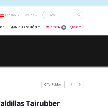
Español
Ayuda
LOG
INICIAR SESIÓN
CESTA
|
0,00 €
0
|
Tai Rubber
aldillas Tairubber