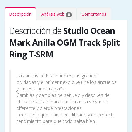
Descripción
Análisis web
Comentarios
0
Descripción de
Studio Ocean
Mark Anilla OGM Track Split
Ring T-SRM
Las anillas de los señuelos, las grandes
olvidadas y el primer nexo que une los anzuelos
y triples a nuestra caña.
Cambias y cambias de señuelo y después de
utilizar el alicate para abrir la anilla se vuelve
diferente y pierde prestaciones.
Todo tiene que ir bien equilibrado y en perfecto
rendimiento para que todo salga bien.