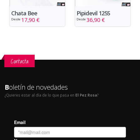
Chata Bee
Pipidevil 125S
17,90 €
36,90 €
Desde
Desde
Contacta
B
oletín de novedades
¿Quieres estar al día de lo que pasa en
El Pez Rosa
?