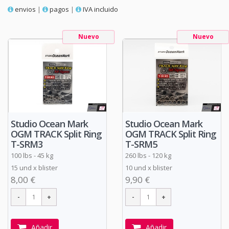
envios
|
pagos
|
IVA incluido
Nuevo
Nuevo
Studio Ocean Mark
Studio Ocean Mark
OGM TRACK Split Ring
OGM TRACK Split Ring
T-SRM3
T-SRM5
100 lbs - 45 kg
260 lbs - 120 kg
15 und x blister
10 und x blister
8,00 €
9,90 €
Añadir
Añadir