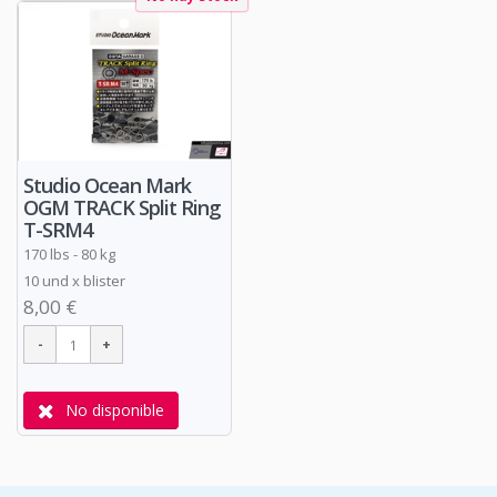
Studio Ocean Mark
OGM TRACK Split Ring
T-SRM4
170 lbs - 80 kg
10 und x blister
8,00 €
No disponible