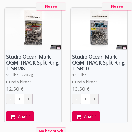
Nuevo
Nuevo
Studio Ocean Mark
Studio Ocean Mark
OGM TRACK Split Ring
OGM TRACK Split Ring
T-SRM8
T-SR10
590 lbs - 270 kg
1200 lbs
8 und x blister
8 und x blister
12,50 €
13,50 €
Añadir
Añadir
No hay stock