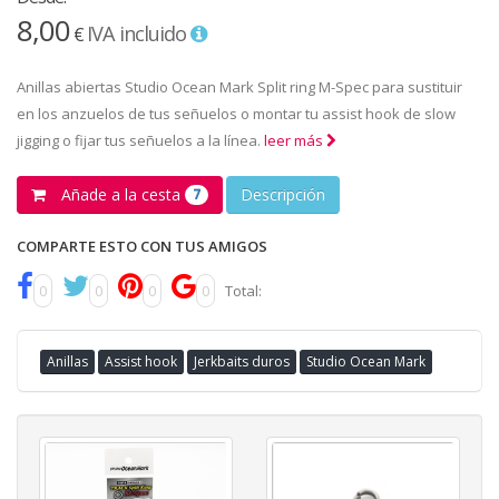
8,00
IVA incluido
€
Anillas abiertas Studio Ocean Mark Split ring M-Spec para sustituir
en los anzuelos de tus señuelos o montar tu assist hook de slow
jigging o fijar tus señuelos a la línea.
leer más
Añade a la cesta
Descripción
7
COMPARTE ESTO CON TUS AMIGOS
0
0
0
0
Total:
Anillas
Assist hook
Jerkbaits duros
Studio Ocean Mark