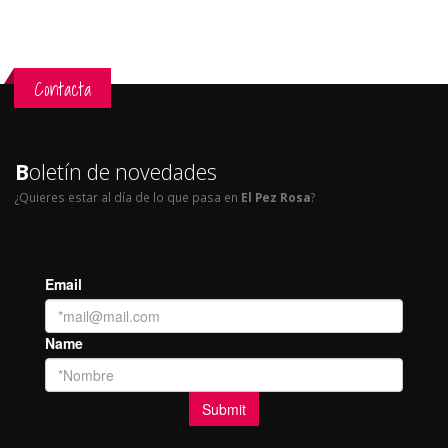
Contacta
B
oletín de novedades
¿Quieres estar al día de lo que pasa en
El Pez Rosa
?