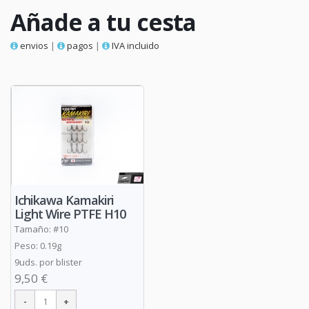
Añade a tu cesta
envios
|
pagos
|
IVA incluido
Ichikawa Kamakiri
Light Wire PTFE H10
Tamaño: #10
Peso: 0.19g
9uds. por blister
9,50 €