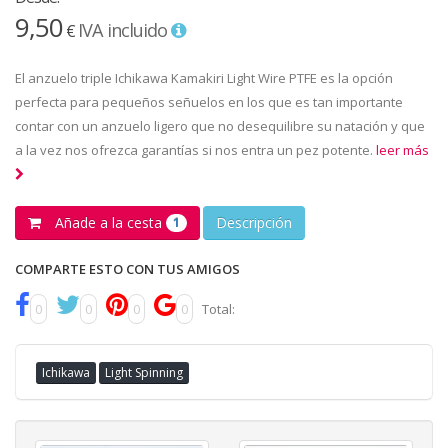
9,50
IVA incluido
€
El anzuelo triple Ichikawa Kamakiri Light Wire PTFE es la opción
perfecta para pequeños señuelos en los que es tan importante
contar con un anzuelo ligero que no desequilibre su natación y que
a la vez nos ofrezca garantías si nos entra un pez potente.
leer más
Añade a la cesta
Descripción
1
COMPARTE ESTO CON TUS AMIGOS
0
0
0
0
Total:
Ichikawa
Light Spinning