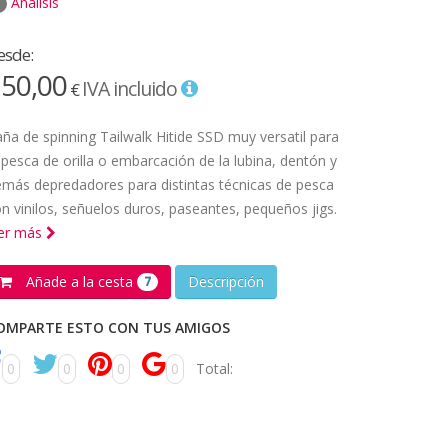
Análisis
esde:
50,00
IVA incluido
€
ña de spinning Tailwalk Hitide SSD muy versatil para
 pesca de orilla o embarcación de la lubina, dentón y
más depredadores para distintas técnicas de pesca
n vinilos, señuelos duros, paseantes, pequeños jigs.
eer más
Añade a la cesta
Descripción
7
OMPARTE ESTO CON TUS AMIGOS
0
0
0
0
Total: