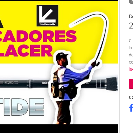
2
D
2
Ca
la
de
co
l
C