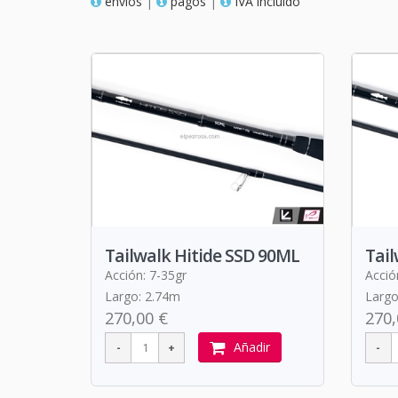
envios
|
pagos
|
IVA incluido
Tailwalk Hitide SSD 90ML
Tail
Acción: 7-35gr
Acció
Largo: 2.74m
Largo
270,00 €
270,
Añadir