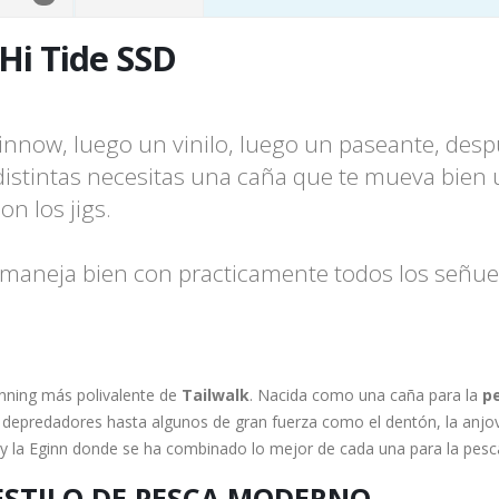
 Hi Tide SSD
innow, luego un vinilo, luego un paseante, despu
 distintas necesitas una caña que te mueva bien 
n los jigs.
e maneja bien con practicamente todos los señuel
inning más polivalente de
Tailwalk
. Nacida como una caña para la
pe
 depredadores hasta algunos de gran fuerza como el dentón, la anj
 la Eginn donde se ha combinado lo mejor de cada una para la pesca
ESTILO DE PESCA MODERNO
.