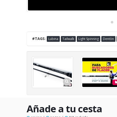
#TAGS:
Lubina
Tailwalk
Light Spinning
Dentòn
Añade a tu cesta