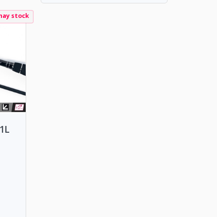
hay stock
11L