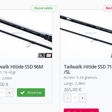
Reservable
No 
walk Hitide SSD 96M
Tailwalk Hitide SSD 7
/SL
n: 10-42gr
Acción: 5-24 gramos.
: 2,90m
Largo: 2,48m
00 €
265,00 €
Reservar