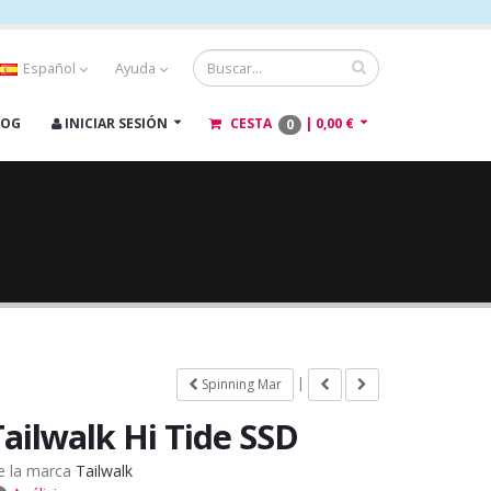
Español
Ayuda
LOG
INICIAR SESIÓN
CESTA
|
0,00 €
0
|
Spinning Mar
Tailwalk Hi Tide SSD
e la marca
Tailwalk