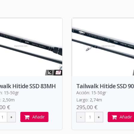
walk Hitide SSD 83MH
Tailwalk Hitide SSD 
n: 15-50gr
Acción: 15-50gr
: 2,50m
Largo: 2,74m
00 €
295,00 €
Añadir
Añadir