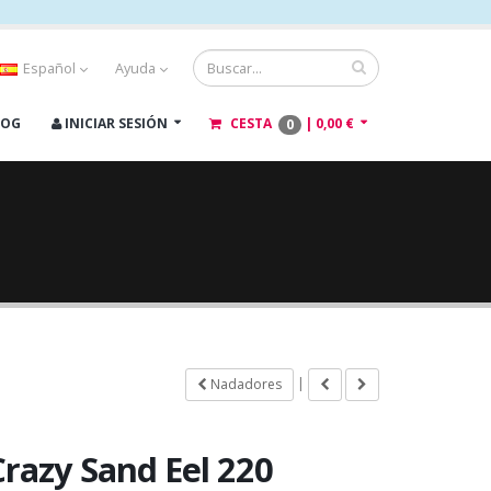
Español
Ayuda
LOG
INICIAR SESIÓN
CESTA
|
0,00 €
0
|
Nadadores
Crazy Sand Eel 220