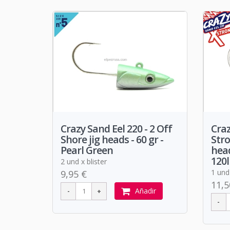
Crazy Sand Eel 220 - 2 Off
Craz
Shore jig heads - 60 gr -
Stro
Pearl Green
head
120l
2 und x blister
1 und 
9,95 €
11,5
Añadir