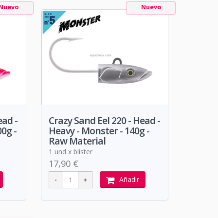
Nuevo
Nuevo
ead -
Crazy Sand Eel 220 - Head -
0g -
Heavy - Monster - 140g -
Raw Material
1 und x blister
17,90 €
Añadir