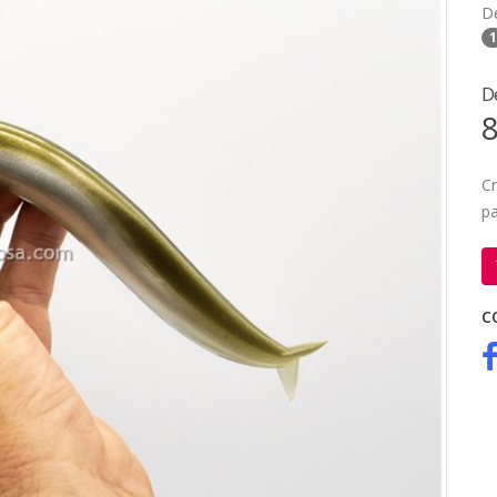
D
1
D
8
Cr
pa
C