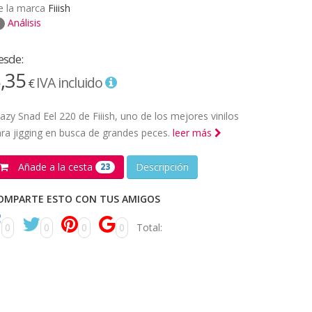
e la marca
Fiiish
Análisis
esde:
,35
IVA incluido
€
azy Snad Eel 220 de Fiiish, uno de los mejores vinilos
ra jigging en busca de grandes peces.
leer más
Añade a la cesta
Descripción
23
OMPARTE ESTO CON TUS AMIGOS
0
0
0
0
Total: