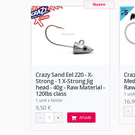
Nuevo
Crazy Sand Eel 220 - X-
Craz
Strong - 1 X-Strong Jig
Medi
head - 40g - Raw Material -
Raw
120lbs class
1 und 
1 und x blister
16,9
9,50 €
Añadir