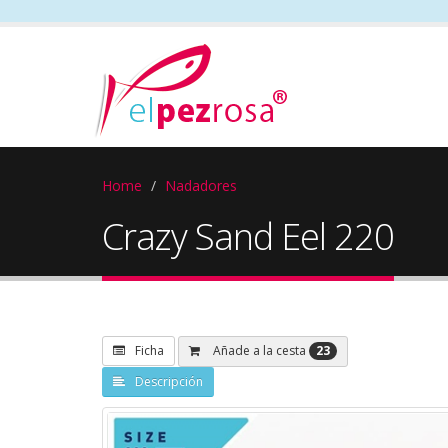
Home
Nadadores
Crazy Sand Eel 220
23
Añade a la cesta
Ficha
Descripción