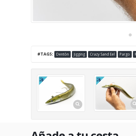
#TAGS:
Dentòn
Jigging
Crazy Sand Eel
Pargo
Añade a tu cesta