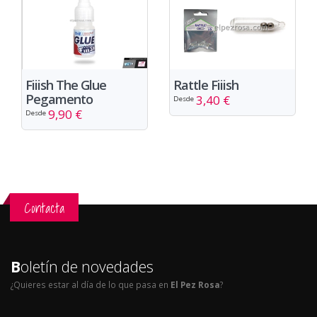
Rattle Fiiish
Fiiish The Glue
Pegamento
3,40 €
Desde
9,90 €
Desde
Contacta
B
oletín de novedades
¿Quieres estar al día de lo que pasa en
El Pez Rosa
?