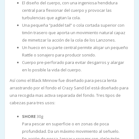
El diseño del cuerpo, con una ingeniosa hendidura
central para flexionar del cuerpo y provocar las
turbulencias que agitan la cola.
Una pequeña “paddel tail” o cola cortada superior con
timón trasero que aporta un movimiento natural capaz
de mimetizar la acción de la cola de los Lanzones.
Un hueco en su parte central permite alojar un pequeño
Rattle o sonajero para producir sonido.
Cuerpo pre-perforado para evitar desgarros y alargar
en lo posible la vida del cuerpo.
Así como el Black Minnow fue diseñado para pesca lenta
arrastrando por el fondo el Crazy Sand Eel está diseñado para
una recogida mas activa separada del fondo. Tres tipos de
cabezas para tres usos:
SHORE
30g
Para pescar en superficie o en zonas de poca
profundidad. Da un máximo movimiento al señuelo.
En acción de pesca, lanzar y recoger con algún tirón