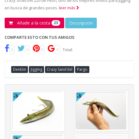
Crazy Snad Eel 220 de Fiiish, uno de los mejores vinilos para jigging
en busca de grandes peces.
leer más
Añade a la cesta
Descripción
23
COMPARTE ESTO CON TUS AMIGOS
0
0
0
0
Total:
Dentòn
Jigging
Crazy Sand Eel
Pargo