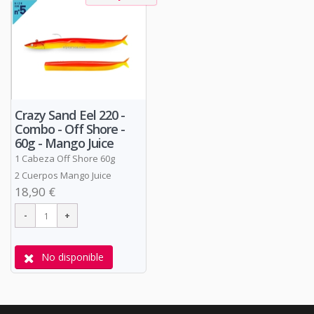
Crazy Sand Eel 220 -
Combo - Off Shore -
60g - Mango Juice
1 Cabeza Off Shore 60g
2 Cuerpos Mango Juice
18,90 €
No disponible