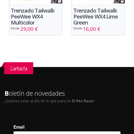
Trenzado Tailwalk
Trenzado Tailwalk
PeeWee WX4
PeeWee WX4 Lime
Multicolor
Green
29,00 €
16,00 €
Desde
Desde
Contacta
B
oletín de novedades
¿Quieres estar al día de lo que pasa en
El Pez Rosa
?