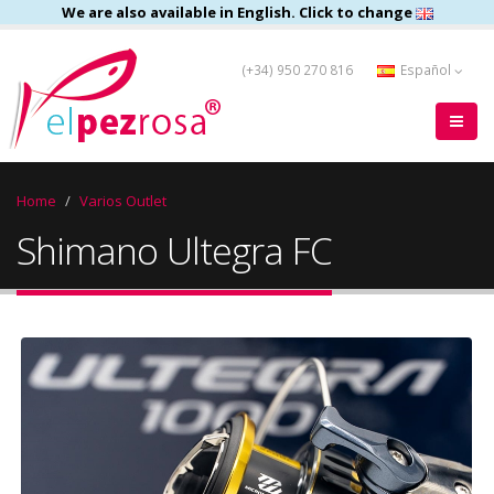
We are also available in English. Click to change
(+34) 950 270 816
Español
Home
Varios Outlet
Shimano Ultegra FC