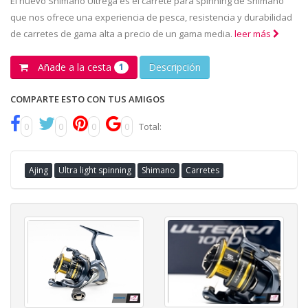
El nuevo Shimano Ultrega es el carrete para spinning de Shimano
que nos ofrece una experiencia de pesca, resistencia y durabilidad
de carretes de gama alta a precio de un gama media.
leer más
Añade a la cesta
Descripción
1
COMPARTE ESTO CON TUS AMIGOS
0
0
0
0
Total:
Ajing
Ultra light spinning
Shimano
Carretes