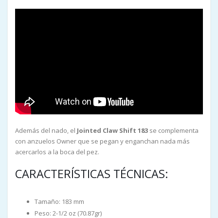
Además del nado, el
Jointed Claw Shift 183
se complementa
con anzuelos Owner que se pegan y enganchan nada más
acercarlos a la boca del pez.
CARACTERÍSTICAS TÉCNICAS:
Tamaño: 183 mm
Peso: 2-1/2 oz (70.87gr)