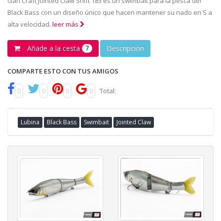
Gan Craft Jointed Claw Shift 183 es un swimbait para la pesca del
Black Bass con un diseño único que hacen mantener su nado en S a
alta velocidad.
leer más
Añade a la cesta
Descripción
7
COMPARTE ESTO CON TUS AMIGOS
0
0
0
0
Total:
Lubina
Black Bass
Swimbait
Jointed Claw