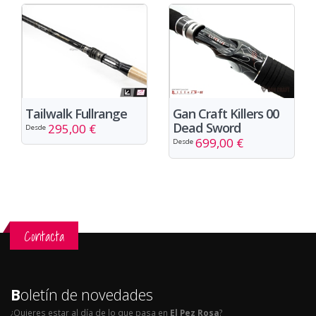
Tailwalk Fullrange
Gan Craft Killers 00
Dead Sword
295,00 €
Desde
699,00 €
Desde
Contacta
B
oletín de novedades
¿Quieres estar al día de lo que pasa en
El Pez Rosa
?