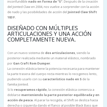
inconfundible
nado en forma de "S"
. Después de la creación
del Jointed Claw en 2004, nos vuelve a sorprender con la acción
de nado y las posibilidades de acción del
Jointed Claw Shift
183 F.
DISEÑADO CON MÚLTIPLES
ARTICULACIONES Y UNA ACCIÓN
COMPLETAMENTE NUEVA.
Con un nuevo sistema de
dos articulaciones
, siendo la
posterior realizada mediante un material elástico, nombrado
por
Gan Craft Rom Dumper
.
La conexión elástica tiene la potencia necesaria para mantener
la parte trasera del cuerpo recta mientras lo recogemos lento,
pudiendo usarlo con su
característico nado en S
de la
familia Jointed.
Si lo
recuperamos rápido
, la conexión elástica comienza a
doblarse
manteniendo la parte posterior equilibrada y en
acción de pesca
. Al parar la recogida, el Shift se desliza hacia
derecha o izquierda dando el flanco al posible Black Bass que