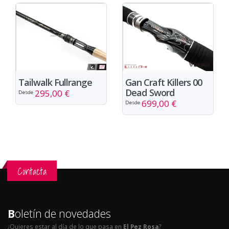
Tailwalk Fullrange
Gan Craft Killers 00
Dead Sword
295,00 €
Desde
699,00 €
Desde
Contacta
B
oletín de novedades
¿Quieres estar al día de lo que pasa en
El Pez Rosa
?