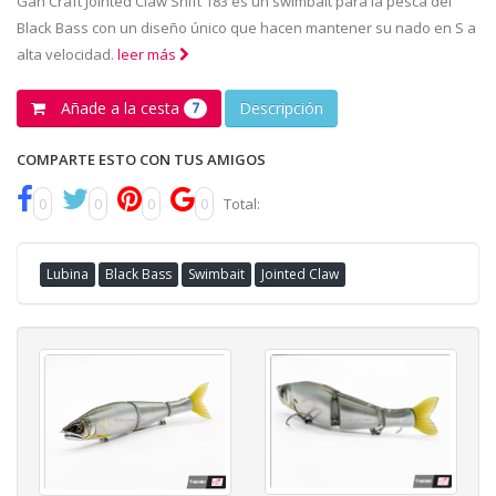
Gan Craft Jointed Claw Shift 183 es un swimbait para la pesca del
Black Bass con un diseño único que hacen mantener su nado en S a
alta velocidad.
leer más
Añade a la cesta
Descripción
7
COMPARTE ESTO CON TUS AMIGOS
0
0
0
0
Total:
Lubina
Black Bass
Swimbait
Jointed Claw