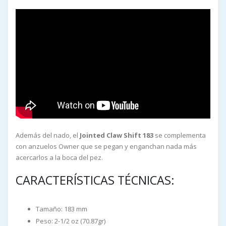
Además del nado, el
Jointed Claw Shift 183
se complementa
con anzuelos Owner que se pegan y enganchan nada más
acercarlos a la boca del pez.
CARACTERÍSTICAS TÉCNICAS:
Tamaño: 183 mm
Peso: 2-1/2 oz (70.87gr)