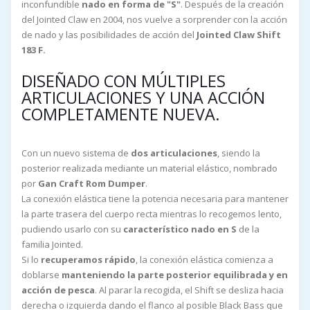
inconfundible
nado en forma de "S"
. Después de la creación
del Jointed Claw en 2004, nos vuelve a sorprender con la acción
de nado y las posibilidades de acción del
Jointed Claw Shift
183 F.
DISEÑADO CON MÚLTIPLES
ARTICULACIONES Y UNA ACCIÓN
COMPLETAMENTE NUEVA.
Con un nuevo sistema de
dos articulaciones
, siendo la
posterior realizada mediante un material elástico, nombrado
por
Gan Craft Rom Dumper
.
La conexión elástica tiene la potencia necesaria para mantener
la parte trasera del cuerpo recta mientras lo recogemos lento,
pudiendo usarlo con su
característico nado en S
de la
familia Jointed.
Si lo
recuperamos rápido
, la conexión elástica comienza a
doblarse
manteniendo la parte posterior equilibrada y en
acción de pesca
. Al parar la recogida, el Shift se desliza hacia
derecha o izquierda dando el flanco al posible Black Bass que