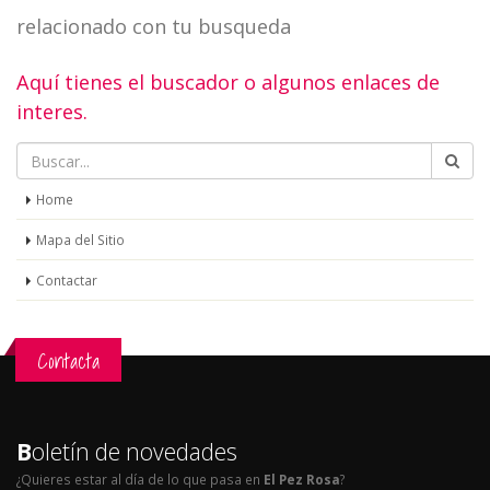
relacionado con tu busqueda
Aquí tienes el buscador o algunos enlaces de
interes.
Home
Mapa del Sitio
Contactar
Contacta
B
oletín de novedades
¿Quieres estar al día de lo que pasa en
El Pez Rosa
?