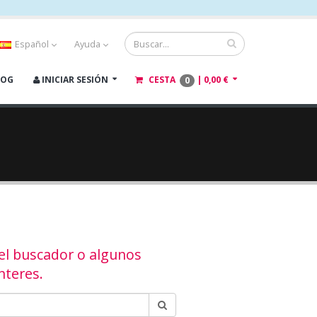
Español
Ayuda
LOG
INICIAR SESIÓN
CESTA
|
0,00 €
0
 el buscador o algunos
nteres.