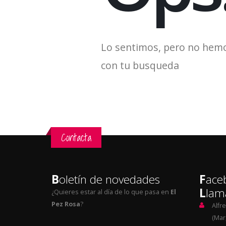
Lo sentimos, pero no hem
con tu busqueda
Contacta
B
oletín de novedades
F
ace
L
lam
¿Quieres estar al día de lo que pasa en
El
Pez Rosa
?
Alfr
(Mar,