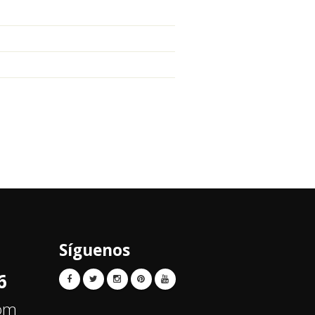
Síguenos
6
com