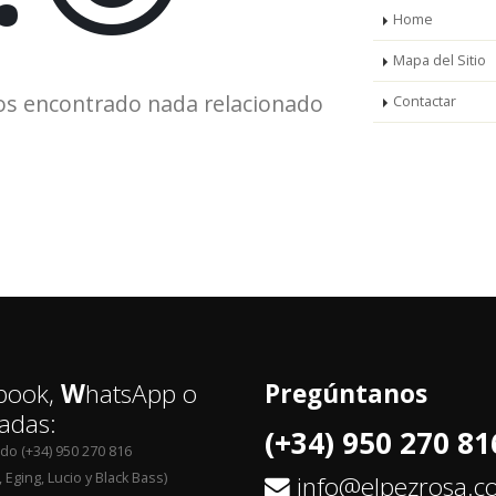
Home
Mapa del Sitio
os encontrado nada relacionado
Contactar
book,
W
hatsApp o
Pregúntanos
adas:
(+34) 950 270 81
edo (+34) 950 270 816
 Eging, Lucio y Black Bass)
info@elpezrosa.