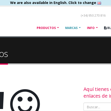
We are also available in English. Click to change
(+34) 950 270 816
PRODUCTOS
MARCAS
INFO
B
os
!
Aquí tienes
enlaces de i