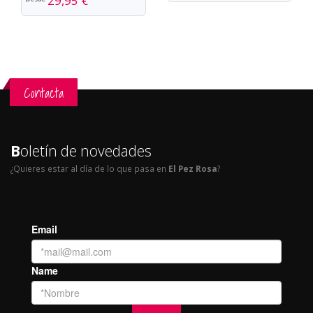
29,95 €
Contacta
B
oletín de novedades
¿Quieres estar al día de lo que pasa en
El Pez Rosa
?