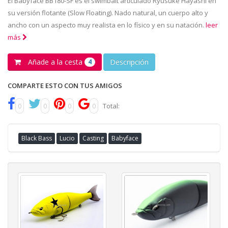
El Babyface BB180-SF es el swimbait articulado Ryusuke Hayashi en
su versión flotante (Slow Floating). Nado natural, un cuerpo alto y
ancho con un aspecto muy realista en lo físico y en su natación.
leer
más
Añade a la cesta
Descripción
4
COMPARTE ESTO CON TUS AMIGOS
0
0
0
0
Total:
Black Bass
Lucio
Casting
Babyface