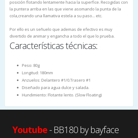
posición flotando lentamente hacia la superfice. Recogidas con
la puntera arriba en las que viene asomando la punta de la
cola,creando una llamativa estela a su paso... etc.
Por ello es un señuelo que ademas de efectivo es muy
divertido de animar y engancha a todo el que lo prueba.
Características técnicas:
Peso: 80g
Longitud: 180mm
Anzuelos: Delantero #1/0.Trasero #1
Diseñado para agua dulce y salada.
Hundimiento: Flotante lento. (Slow Floating)
Youtube
- BB180 by bayface