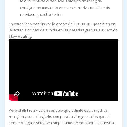
la que impulse el señuelo. Este tipo de recogida
consigue un moviento en eses cerradas mucho más
nervioso que el anterior.
En este vídeo podéis ver la acción del BB180-SF. Fijaos bien en
la lenta velocidad de subida en las paradas gracias a su acción
Slow Floating.
Pero el BB180-SF es un señuelo que admite otras muchas
recogidas, como los jerks con paradas largas en los que el
señuelo llega a situarse completamente horizontal a nuestra