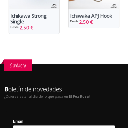
Ichikawa Strong
Ichiwaka APJ Hook
Single
2,50 €
Desde
2,50 €
Desde
Contacta
B
oletín de novedades
¿Quieres estar al día de lo que pasa en
El Pez Rosa
?