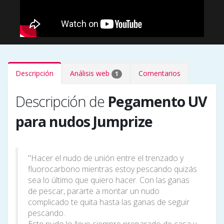
Descripción
Análisis web
Comentarios
1
Descripción de
Pegamento UV
para nudos Jumprize
"Hacer el nudo de unión entre el trenzado y
fluorocarbono mientras estoy pescando quizás
sea lo último que quiero hacer. Con las ganas
de pescar, pararte a montar un nudo
complicado te quita hasta las ganas de seguir
pescando.
Este nudo lo llevo siempre preparado de casa y