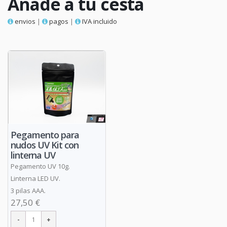
Añade a tu cesta
envios
|
pagos
|
IVA incluido
Pegamento para
nudos UV Kit con
linterna UV
Pegamento UV 10g.
Linterna LED UV.
3 pilas AAA.
27,50 €