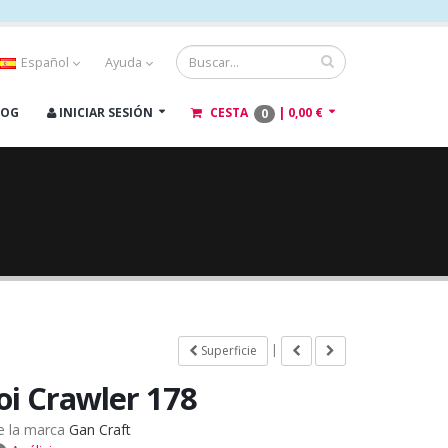
Español
Ayuda
LOG
INICIAR SESIÓN
CESTA
|
0,00 €
0
|
Superficie
Joi Crawler 178
e la marca
Gan Craft