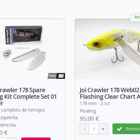
Re
Crawler 178 Spare
Joi Crawler 178 Web02
 Kit Complete Set 01
Flashing Clear Chart 
er
178 mm - 2 oz
 completo de herrajes.
Floating
izquierda.
95,00 €
 derecha.
Reserv
0 €