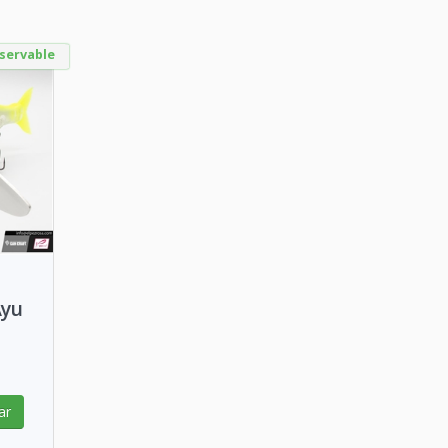
servable
Ayu
ar