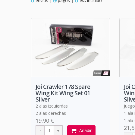
envios
|
pagos
|
IVA incluido
Joi Crawler 178 Spare
Joi 
Wing Kit Wing Set 01
Wing
Silver
Silv
2 alas izquierdas
Juego
2 alas derechas
1 ala 
19,90 €
1 ala
21,5
Añadir