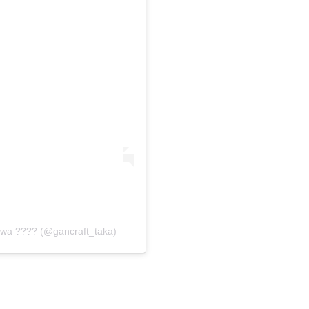
aiwa ???? (@gancraft_taka)