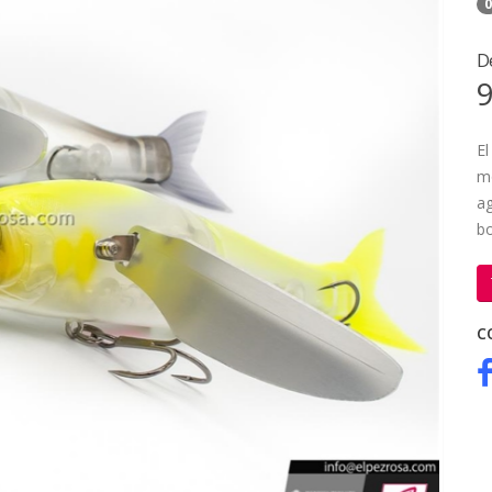
0
D
9
El
mo
ag
b
C