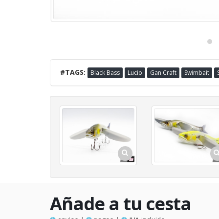
#TAGS:
Black Bass
Lucio
Gan Craft
Swimbait
Añade a tu cesta