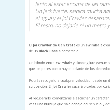
lento al estar encima de las rama
Un jerk fuerte, salpica mucha agu
el agua y el Joi Crawler desapare
El resto, no dejarle ni un metro y t
El
Joi Crawler de Gan Craft
es un
swimbait
crea
de un
Black Bass
a comerselo.
Un híbrido entre
swimbait
y skipping lure (señuelo
que los peces pasto huyen delante de los depreda
Podrás recogerlo a cualquier velocidad, desde un 
su posición. El
Joi Crawler
sacará picadas por curi
Al recuperarlo comenzarás a escuchar un caracter
veas una burbuja que sale debajo del señuelo y desa