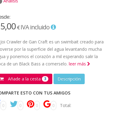
Análisis
esde:
5,00
IVA incluido
€
 Joi Crawler de Gan Craft es un swimbait creado para
verse por la superficie del agua levantando mucha
ua y ponernos el corazón a mil esperando salir la
oca de un Black Bass a comerselo.
leer más
Añade a la cesta
Descripción
3
OMPARTE ESTO CON TUS AMIGOS
0
0
0
0
Total: